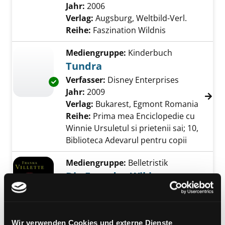
Jahr:
2006
Verlag:
Augsburg, Weltbild-Verl.
Reihe:
Faszination Wildnis
Mediengruppe:
Kinderbuch
Tundra
Verfasser:
Disney Enterprises
Suche nach 
Exemplar-Details von Tundra anzeigen
Jahr:
2009
Verlag:
Bukarest, Egmont Romania
Reihe:
Prima mea Enciclopedie cu
Winnie Ursuletul si prietenii sai; 10,
Biblioteca Adevarul pentru copii
Mediengruppe:
Belletristik
Die Frau des Wikingers
Historischer Roman
Verfasser:
Villette, Franka
Suche nach die
Exemplar-Details von Die Frau des Wikingers
Jahr:
2005
Wir verwenden Cookies und externe Dienste