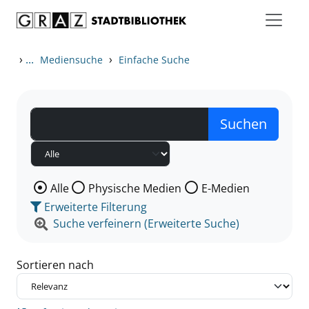
Zum Inhalt springen
Zu den Suchfiltern springen
Zur Trefferliste springen
›
...
›
Mediensuche
Einfache Suche
Wählen Sie die Medienart nach der Sie suchen wollen
Alle
Physische Medien
E-Medien
Erweiterte Filterung
Suche verfeinern (Erweiterte Suche)
Sortieren nach