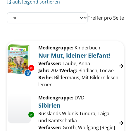
aufsteigend sortieren
Treffer pro Seite
Suchergebnis
Zu den Suchfiltern springen
Mediengruppe:
Kinderbuch
Nur Mut, kleiner Elefant!
Verfasser:
Taube, Anna
Suche nach diesem
Exemplar-Details von Nur Mut, kleiner Elefan
Jahr:
2024
Verlag:
Bindlach, Loewe
Reihe:
Bildermaus, Mit Bildern lesen
lernen
Mediengruppe:
DVD
Sibirien
Russlands Wildnis Tundra, Taiga
Exemplar-Details von Sibirien anzeigen
und Kamtschatka
Verfasser:
Groth, Wolfgang [Regie]
Suche 