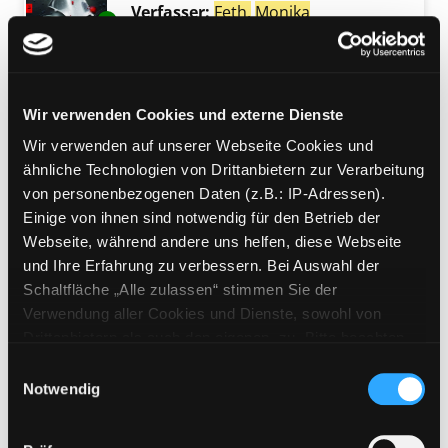
Verfasser:
Feth,
Monika
Suche nach diese
Exemplar-Details von Spiegelschatten anzeig
Jahr:
2012
Verlag:
München, Cbt
Mediengruppe:
Jugendbuch
Und du wirst lächelnd
Wir verwenden Cookies und externe Dienste
sterben
Wir verwenden auf unserer Webseite Cookies und
[Thriller]
Exemplar-Details von Und du wirst lächelnd 
ähnliche Technologien von Drittanbietern zur Verarbeitung
Verfasser:
Feth,
Monika
Suche nach diese
von personenbezogenen Daten (z.B.: IP-Adressen).
Jahr:
2023
Einige von ihnen sind notwendig für den Betrieb der
Verlag:
München, Cbj-Verl.
Webseite, während andere uns helfen, diese Webseite
und Ihre Erfahrung zu verbessern. Bei Auswahl der
Mediengruppe:
Literatur MP3-CD
Schaltfläche „Alle zulassen“ stimmen Sie der
Und du wirst lächelnd
Verwendung aller Cookies und Dienste, sowohl von
Exemplar-Details von Und du wirst lächelnd 
sterben
Drittanbietern als auch den eigenen, zu. Bitte beachten
Sie, dass bei Verwendung von Diensten und Setzen von
ungekürzte Lesung
Einwilligungsauswahl
Cookies von Drittanbietern, eine Verarbeitung in
Notwendig
Verfasser:
Feth,
Monika
Suche nach diese
unsicheren Drittländern (Länder außerhalb des EWR
Jahr:
2023
ohne adäquates Datenschutzniveau) stattfinden kann. In
Verlag:
Berlin, Der Audio Verlag