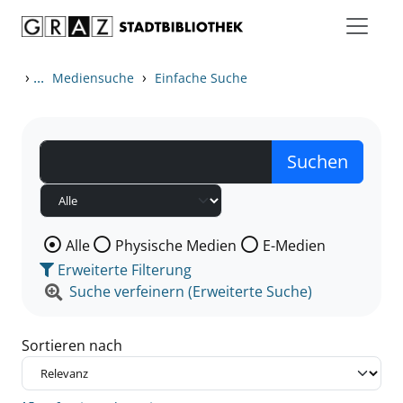
Zum Inhalt springen
Zu den Suchfiltern springen
Zur Trefferliste springen
›
...
›
Mediensuche
Einfache Suche
Wählen Sie die Medienart nach der Sie suchen wollen
Alle
Physische Medien
E-Medien
Erweiterte Filterung
Suche verfeinern (Erweiterte Suche)
Sortieren nach