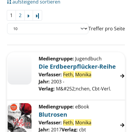
aufsteigend sortieren
1
2
Letzte Seite
Treffer pro Seite
Suchergebnis
Zu den Suchfiltern springen
Mediengruppe:
Jugendbuch
Die Erdbeerpflücker-Reihe
Verfasser:
Feth,
Monika
Jahr:
2003 -
Verlag:
M&#252;nchen, Cbt-Verl.
Mediengruppe:
eBook
Blutrosen
Verfasser:
Feth,
Monika
Suche nach diese
Jahr:
2017
Verlag:
cbt