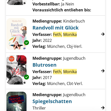
Vorbestellbar:
Ja
Nein
Voraussichtlich entliehen bis:
Mediengruppe:
Kinderbuch
Randvoll mit Glück
Verfasser:
Feth,
Monika
Suche nach diese
Jahr:
2022
Exemplar-Details von Randvoll mit Glück anz
Verlag:
München, Cbj-Verl.
Mediengruppe:
Jugendbuch
Blutrosen
Verfasser:
Feth,
Monika
Suche nach diese
Exemplar-Details von Blutrosen anzeigen
Jahr:
2017
Verlag:
München, Cbt-Verl.
Mediengruppe:
Jugendbuch
Spiegelschatten
Thriller