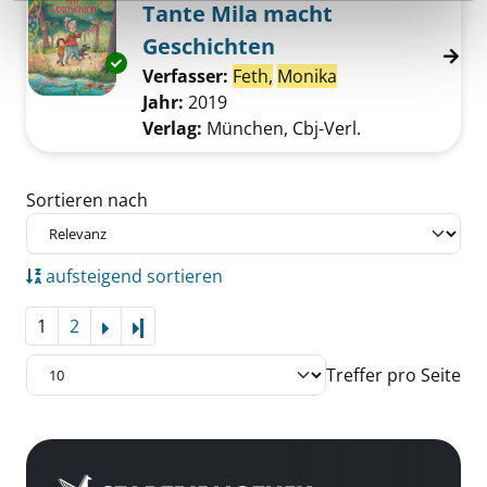
Tante Mila macht
Geschichten
Exemplar-Details von Tante Mila macht Gesc
Verfasser:
Feth,
Monika
Suche nach diese
Jahr:
2019
Verlag:
München, Cbj-Verl.
Zu den Suchfiltern springen
Sortieren nach
aufsteigend sortieren
1
2
Letzte Seite
Treffer pro Seite