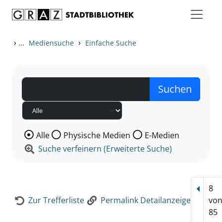
Zum Inhalt springen
Zur Detailanzeige springen
›
...
›
Mediensuche
Einfache Suche
Wählen Sie die Medienart nach der Sie suchen wollen
Alle
Physische Medien
E-Medien
Suche verfeinern (Erweiterte Suche)
8
Vorhe
Zur Trefferliste
Permalink Detailanzeige
vo
85