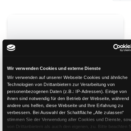
Der Arkanist
Mediengruppe:
Belletristik
Verfasser:
Wokan, Pascal
Wir verwenden Cookies und externe Dienste
Wir verwenden auf unserer Webseite Cookies und ähnliche
Mehr Informationen ein-/ausblenden
Technologien von Drittanbietern zur Verarbeitung von
personenbezogenen Daten (z.B.: IP-Adressen). Einige von
Bände
ihnen sind notwendig für den Betrieb der Webseite, während
andere uns helfen, diese Webseite und Ihre Erfahrung zu
Medium auf die Postliste setzen
verbessern. Bei Auswahl der Schaltfläche „Alle zulassen“
stimmen Sie der Verwendung aller Cookies und Dienste, sow
von Drittanbietern als auch den eigenen, zu. Bitte beachten S