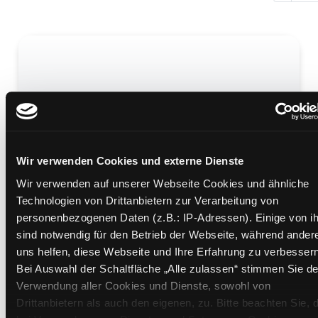
Der Name
Mediengruppe:
Belletristik
Übergeordnetes Werk:
Die Nacht singt ihre Lieder /
Wir verwenden Cookies und externe Dienste
Fosse, Jon
Wir verwenden auf unserer Webseite Cookies und ähnliche
Technologien von Drittanbietern zur Verarbeitung von
Mehr Informationen ein-/ausblenden
personenbezogenen Daten (z.B.: IP-Adressen). Einige von i
sind notwendig für den Betrieb der Webseite, während ander
uns helfen, diese Webseite und Ihre Erfahrung zu verbessern
Medium auf die Postliste setzen
Bei Auswahl der Schaltfläche „Alle zulassen“ stimmen Sie de
Verwendung aller Cookies und Dienste, sowohl von
Drittanbietern als auch den eigenen, zu. Bitte beachten Sie, 