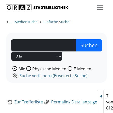
Zum Inhalt springen
Zur Detailanzeige springen
›
...
›
Mediensuche
Einfache Suche
Wählen Sie die Medienart nach der Sie suchen wollen
Alle
Physische Medien
E-Medien
Suche verfeinern (Erweiterte Suche)
7
Vorhe
Zur Trefferliste
Permalink Detailanzeige
vo
612