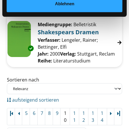
Ablehnen
Jahr:
1967
Verlag:
Stuttgart, Reclam
Reihe:
Reclam
Mediengruppe:
Belletristik
Shakespears Dramen
Verfasser:
Lengeler, Rainer
;
Bettinger, Elfi
Suche nach diesem Verfasse
Exemplar-Details von Shakespears Dramen a
Jahr:
2000
Verlag:
Stuttgart, Reclam
Reihe:
Literaturstudium
Zu den Suchfiltern springen
Sortieren nach
aufsteigend sortieren
5
6
7
8
9
1
1
1
1
1
Letz
0
1
2
3
4