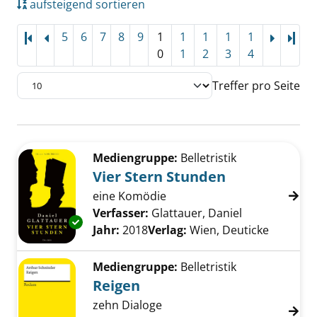
aufsteigend sortieren
5
6
7
8
9
1
1
1
1
1
Letz
0
1
2
3
4
Treffer pro Seite
Suchergebnis
Zu den Suchfiltern springen
Mediengruppe:
Belletristik
Vier Stern Stunden
eine Komödie
Verfasser:
Glattauer, Daniel
Suche nach d
Exemplar-Details von Vier Stern Stunden anz
Jahr:
2018
Verlag:
Wien, Deuticke
Mediengruppe:
Belletristik
Reigen
zehn Dialoge