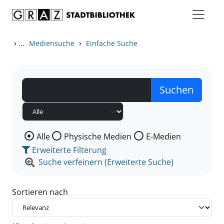
Zum Inhalt springen
Zu den Suchfiltern springen
Zur Trefferliste springen
›
...
›
Mediensuche
Einfache Suche
Wählen Sie die Medienart nach der Sie suchen wollen
Alle
Physische Medien
E-Medien
Erweiterte Filterung
Suche verfeinern (Erweiterte Suche)
Sortieren nach