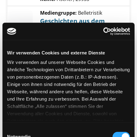
Mediengruppe:
Belletristik
Geschichten aus dem
Wienerwald
Exemplar-Details von Geschichten aus dem 
Volksstück
Verfasser:
Horváth, Ödön von
Suche nach
Jahr:
2012
Wir verwenden Cookies und externe Dienste
Verlag:
Wiesbaden, Rheingauer
Wir verwenden auf unserer Webseite Cookies und
Verl.-Haus
ähnliche Technologien von Drittanbietern zur Verarbeitung
von personenbezogenen Daten (z.B.: IP-Adressen).
Mediengruppe:
Belletristik
Einige von ihnen sind notwendig für den Betrieb der
Terror
Webseite, während andere uns helfen, diese Webseite
ein Theaterstück und eine Rede
und Ihre Erfahrung zu verbessern. Bei Auswahl der
Verfasser:
Schirach, Ferdinand von
Suche 
Exemplar-Details von Terror anzeigen
Schaltfläche „Alle zulassen“ stimmen Sie der
Jahr:
2016
Verlag:
München, Btb
Verwendung aller Cookies und Dienste, sowohl von
Reihe:
Btb; 71496
Drittanbietern als auch den eigenen, zu. Bitte beachten
Sie, dass bei Verwendung von Diensten und Setzen von
Einwilligungsauswahl
Mediengruppe:
Belletristik
Cookies von Drittanbietern, eine Verarbeitung in
Notwendig