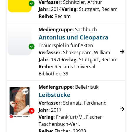
Verfasser:
Schnitzler, Arthur
Suche nach d
Exemplar-Details von Reigen anzeigen
Jahr:
2014
Verlag:
Stuttgart, Reclam
Reihe:
Reclam
Mediengruppe:
Sachbuch
Antonius und Cleopatra
Trauerspiel in fünf Akten
Exemplar-Details von Antonius und Cleopatr
Verfasser:
Shakespeare, William
Suche nac
Jahr:
1970
Verlag:
Stuttgart, Reclam
Reihe:
Reclams Universal-
Bibliothek; 39
Mediengruppe:
Belletristik
Leibstücke
Verfasser:
Schmalz, Ferdinand
Suche nach
Jahr:
2017
Exemplar-Details von Leibstücke anzeigen
Verlag:
Frankfurt/M., Fischer
Taschenbuch-Verl.
Reihe:
Fischer; 29933