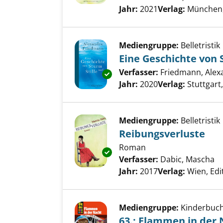
Jahr:
2021
Verlag:
München,
Mediengruppe:
Belletristik
Eine Geschichte von 
Verfasser:
Friedmann, Alex
Exemplar-Details von Eine Gesc
Jahr:
2020
Verlag:
Stuttgart
Mediengruppe:
Belletristik
Reibungsverluste
Roman
Exemplar-Details von Reibungs
Verfasser:
Dabic, Mascha
Su
Jahr:
2017
Verlag:
Wien, Edi
Mediengruppe:
Kinderbuc
63.; Flammen in der 