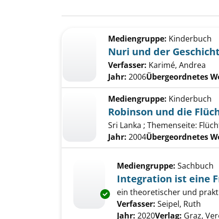
Suchergebnis
Zu den Suchfiltern springen
Mediengruppe:
Kinderbuch
Nuri und der Geschich
Verfasser:
Karimé, Andrea
Jahr:
2006
Übergeordnetes W
Mediengruppe:
Kinderbuch
Robinson und die Flüc
Sri Lanka ; Themenseite: Flüch
Jahr:
2004
Übergeordnetes W
Mediengruppe:
Sachbuch
Integration ist eine
ein theoretischer und prakt
Exemplar-Details von Integrati
Verfasser:
Seipel, Ruth
Such
Jahr:
2020
Verlag:
Graz, Ve