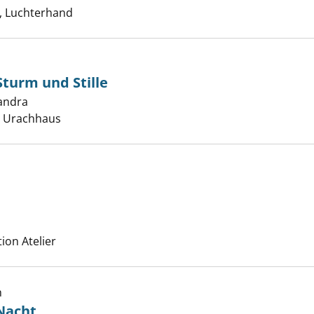
 Luchterhand
Sturm und Stille
andra
Suche nach diesem Verfasser
hichte von Sturm und Stille anzeigen
, Urachhaus
verluste anzeigen
che nach diesem Verfasser
tion Atelier
h
Nacht