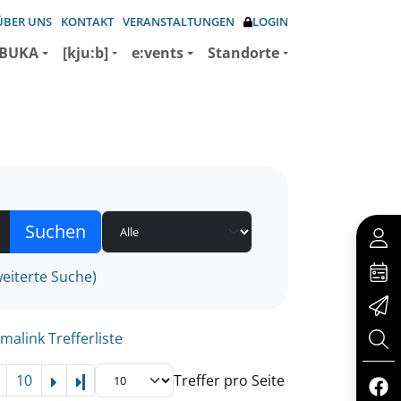
ÜBER UNS
KONTAKT
VERANSTALTUNGEN
LOGIN
BUKA
[kju:b]
e:vents
Standorte
eiterte Suche)
malink Trefferliste
10
Treffer pro Seite
Letzte Seite