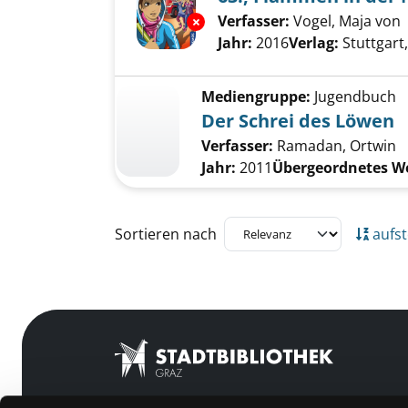
Verfasser:
Vogel, Maja von
Exemplar-Details von 63.; Fla
Jahr:
2016
Verlag:
Stuttgart
Mediengruppe:
Jugendbuch
Der Schrei des Löwen
Verfasser:
Ramadan, Ortwin
Jahr:
2011
Übergeordnetes W
Zu den Suchfiltern springen
Sortieren nach
aufst