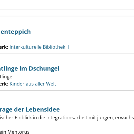
tenteppich
erk:
Interkulturelle Bibliothek II
htlinge im Dschungel
tlinge
erk:
Kinder aus aller Welt
 Frage der Lebensidee
ischer Einblick in die Integrationsarbeit mit jungen, erwach
on ist eine Frage der Lebensidee anzeigen
e nach diesem Verfasser
rein Mentorus