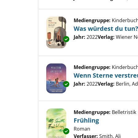
Mediengruppe:
Kinderbuc
Was würdest du tun
Suche nach diesem Verfass
Jahr:
2022
Verlag:
Wiener N
Exemplar-Details von Was wür
Mediengruppe:
Kinderbuc
Wenn Sterne verstre
Suche nach diesem Verfass
Jahr:
2022
Verlag:
Berlin, A
Exemplar-Details von Wenn Ste
Mediengruppe:
Belletristik
Frühling
Roman
Exemplar-Details von Frühling
Verfasser:
Smith, Ali
Suche 