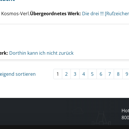
Suche nach diesem Verfasser
mmen in der Nacht anzeigen
, Kosmos-Verl.
Übergeordnetes Werk:
Die drei !!! [Rufzeiche
erk:
Dorthin kann ich nicht zurück
eigend sortieren
1
2
3
4
5
6
7
8
9
Hot
80