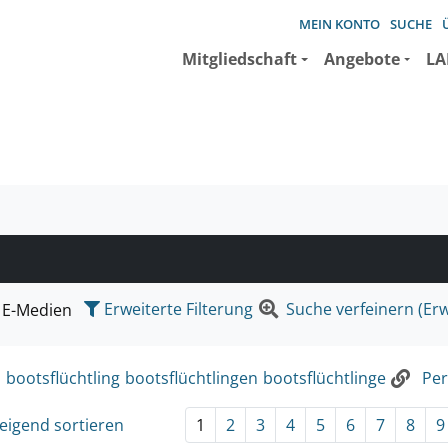
MEIN KONTO
SUCHE
Mitgliedschaft
Angebote
LA
e suchen wollen.
Erweiterte Filterung
Suche verfeinern (Erw
E-Medien
:
bootsflüchtling
bootsflüchtlingen
bootsflüchtlinge
Per
eigend sortieren
1
2
3
4
5
6
7
8
9