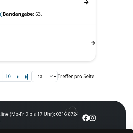
n]
Bandangabe:
63.
10
Treffer pro Seite
Letzte Seite
line (Mo-Fr 9 bis 17 Uhr): 0316 872-
0