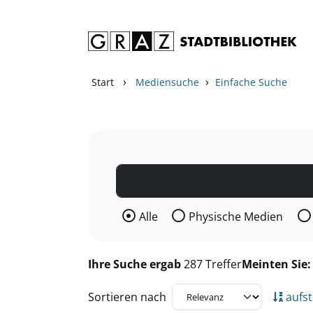
Zum Inhalt springen
Zu den Suchfiltern springen
Zur Trefferliste springen
›
›
Start
Mediensuche
Einfache Suche
Wählen Sie die Medienart nach der Si
Alle
Physische Medien
Ihre Suche ergab
287 Treffer
Meinten Sie
Sortieren nach
aufst