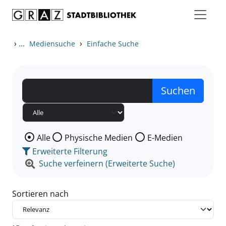
Zum Inhalt springen
Zu den Suchfiltern springen
Zur Trefferliste springen
›
...
›
Mediensuche
Einfache Suche
Wählen Sie die Medienart nach der Sie suchen wollen
Alle
Physische Medien
E-Medien
Erweiterte Filterung
Suche verfeinern (Erweiterte Suche)
Sortieren nach