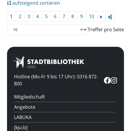
aufsteigend sortieren
1
2
3
4
5
6
7
8
9
10
Letzte Se
Treffer pro Seite
Hotline (Mo-Fr 9 bis 17 Uhr): 0316 872-
800
Mitgliedschaft
Angebote
LABUKA
[kju:b]