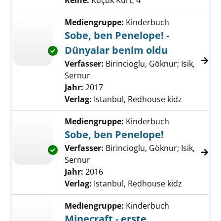
Reihe:
Küçük Kurt; 4
Mediengruppe:
Kinderbuch
Sobe, ben Penelope! -
Dünyalar benim oldu
Exemplar-Details von Sobe, ben Penelope! - 
Verfasser:
Birincioglu, Göknur
;
Isik,
Sernur
Suche nach diesem Verfasser
Jahr:
2017
Verlag:
Istanbul, Redhouse kidz
Mediengruppe:
Kinderbuch
Sobe, ben Penelope!
Verfasser:
Birincioglu, Göknur
;
Isik,
Exemplar-Details von Sobe, ben Penelope! a
Sernur
Suche nach diesem Verfasser
Jahr:
2016
Verlag:
Istanbul, Redhouse kidz
Mediengruppe:
Kinderbuch
Minecraft - erste