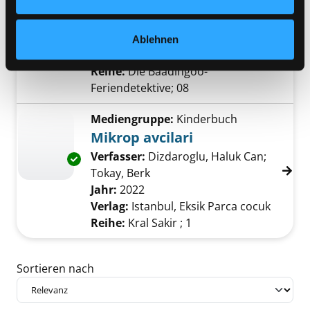
Verfasser:
Blanck, Ulf
Suche nach diesem 
Jahr:
2014
Verlag:
München, United Soft Media
Ablehnen
Verlag GmbH
Reihe:
Die Baadingoo-
Feriendetektive; 08
Mediengruppe:
Kinderbuch
Mikrop avcilari
Verfasser:
Dizdaroglu, Haluk Can
;
Exemplar-Details von Mikrop avcilari anzeige
Tokay, Berk
Suche nach diesem Verfasser
Jahr:
2022
Verlag:
Istanbul, Eksik Parca cocuk
Reihe:
Kral Sakir ; 1
Zu den Suchfiltern springen
Sortieren nach