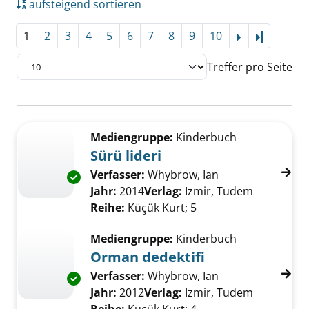
aufsteigend sortieren
1
2
3
4
5
6
7
8
9
10
Letzte Se
Treffer pro Seite
Suchergebnis
Zu den Suchfiltern springen
Mediengruppe:
Kinderbuch
Sürü lideri
Verfasser:
Whybrow, Ian
Suche nach dies
Exemplar-Details von Sürü lideri anzeigen
Jahr:
2014
Verlag:
Izmir, Tudem
Reihe:
Küçük Kurt; 5
Mediengruppe:
Kinderbuch
Orman dedektifi
Verfasser:
Whybrow, Ian
Suche nach dies
Exemplar-Details von Orman dedektifi anzei
Jahr:
2012
Verlag:
Izmir, Tudem