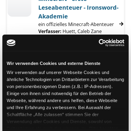
Leseabenteuer - Ironsword-
Akademie
ein offizielles Minecraft-Abenteuer
Verfasser:
Huett, Caleb Zane
Jahr:
2025-
Verlag:
Hamburg, Schneiderbuch
Reihe:
Mojang Minecraft
Wir verwenden Cookies und externe Dienste
Mediengruppe:
Kinderbuch
Wir verwenden auf unserer Webseite Cookies und
Çatlak aile Fufu'lar sofrada
ähnliche Technologien von Drittanbietern zur Verarbeitung
Verfasser:
Boucher, Françoize
Suche nach
Exemplar-Details von Çatlak aile Fufu'lar sof
von personenbezogenen Daten (z.B.: IP-Adressen).
Jahr:
2018
Einige von ihnen sind notwendig für den Betrieb der
Verlag:
Istanbul, Tekir Kitap
Webseite, während andere uns helfen, diese Webseite
Reihe:
Fufu ailesinden çatlak bir
und Ihre Erfahrung zu verbessern. Bei Auswahl der
macera; 1
Schaltfläche „Alle zulassen“ stimmen Sie der
Verwendung aller Cookies und Dienste, sowohl von
Mediengruppe:
Kinderbuch
Drittanbietern als auch den eigenen, zu. Bitte beachten