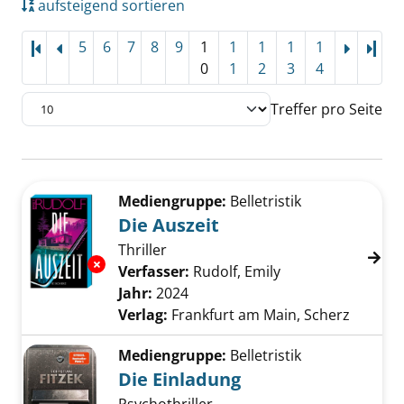
aufsteigend sortieren
5
6
7
8
9
1
1
1
1
1
Letz
0
1
2
3
4
Treffer pro Seite
Suchergebnis
Zu den Suchfiltern springen
Mediengruppe:
Belletristik
Die Auszeit
Thriller
Exemplar-Details von Die Auszeit anzeigen
Verfasser:
Rudolf, Emily
Suche nach diese
Jahr:
2024
Verlag:
Frankfurt am Main, Scherz
Mediengruppe:
Belletristik
Die Einladung