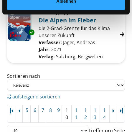
Ablehnen
Mediengruppe:
Sachbuch
Die Alpen im Fieber
die 2-Grad-Grenze für das Klima
Exemplar-Details von Die Alpen im Fieber an
unserer Zukunft
Verfasser:
Jäger, Andreas
Suche nach dies
Jahr:
2021
Verlag:
Salzburg, Bergwelten
Zu den Suchfiltern springen
Sortieren nach
aufsteigend sortieren
5
6
7
8
9
1
1
1
1
1
Letz
0
1
2
3
4
Treffer pro Seite