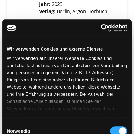
Jahr:
2023
Verlag:
Berlin, Argon Hörbuch
Mediengruppe:
DVD
Drei Winter
Verfasser:
Koch, Michael [Regie]
Suche nac
Exemplar-Details von Drei Winter anzeigen
Jahr:
2022
Verlag:
[o. O.], Grandfilm
Wir verwenden Cookies und externe Dienste
Wir verwenden auf unserer Webseite Cookies und
Mediengruppe:
Sachbuch
ähnliche Technologien von Drittanbietern zur Verarbeitung
Das Kochbuch der Bäuerin
von personenbezogenen Daten (z.B.: IP-Adressen).
die gute alpenländische Küche ;
Einige von ihnen sind notwendig für den Betrieb der
Exemplar-Details von Das Kochbuch der Bäue
über 1000 Rezepte
Webseite, während andere uns helfen, diese Webseite
Suche nach diesem Verfasser
Jahr:
2015
und Ihre Erfahrung zu verbessern. Bei Auswahl der
Verlag:
Salzburg, Verlag Anton
Schaltfläche „Alle zulassen“ stimmen Sie der
Pustet
Verwendung aller Cookies und Dienste, sowohl von
Drittanbietern als auch den eigenen, zu. Bitte beachten
Mediengruppe:
Literatur MP3-CD
Sie, dass bei Verwendung von Diensten und Setzen von
Einwilligungsauswahl
Dunkle Schluchten
Cookies von Drittanbietern, eine Verarbeitung in
Notwendig
Exemplar-Details von Dunkle Schluchten anz