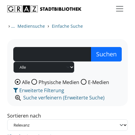
Zum Inhalt springen
Zu den Suchfiltern springen
Zur Trefferliste springen
›
...
›
Mediensuche
Einfache Suche
Wählen Sie die Medienart nach der Sie suchen wollen
Alle
Physische Medien
E-Medien
Erweiterte Filterung
Suche verfeinern (Erweiterte Suche)
Sortieren nach