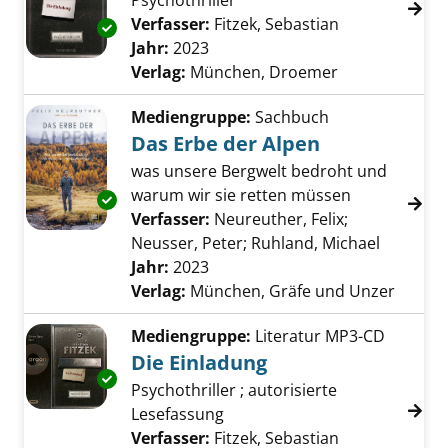
Psychothriller
Verfasser:
Fitzek, Sebastian
Suche nach di
Exemplar-Details von Die Einladung anzeigen
Jahr:
2023
Verlag:
München, Droemer
Mediengruppe:
Sachbuch
Das Erbe der Alpen
was unsere Bergwelt bedroht und
warum wir sie retten müssen
Exemplar-Details von Das Erbe der Alpen anz
Verfasser:
Neureuther, Felix
;
Neusser, Peter
;
Ruhland, Michael
Suche na
Jahr:
2023
Verlag:
München, Gräfe und Unzer
Mediengruppe:
Literatur MP3-CD
Die Einladung
Exemplar-Details von Die Einladung anzeigen
Psychothriller ; autorisierte
Lesefassung
Verfasser:
Fitzek, Sebastian
Suche nach di