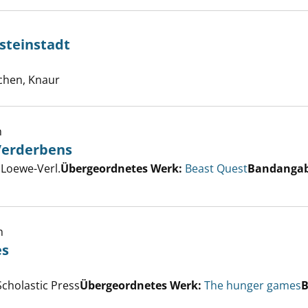
steinstadt
hen, Knaur
h
 Verderbens
er
 Loewe-Verl.
Übergeordnetes Werk:
Beast Quest
Bandanga
ix, Biss des Verderbens anzeigen
h
es
 hunger games anzeigen
er
cholastic Press
Übergeordnetes Werk:
The hunger games
B