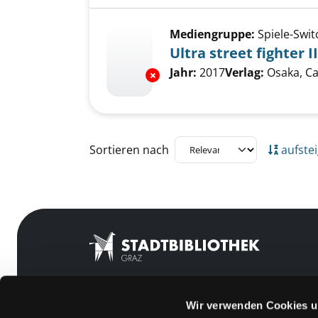
Mediengruppe:
Spiele-Swit
Ultra street fighter I
Suche nach diesem Verfass
Jahr:
2017
Verlag:
Osaka, C
Exemplar-Details von Ultra stree
Zu den Suchfiltern springen
Sortieren nach
aufste
Wir verwenden Cookies u
Mitgliedschaft
Feedback