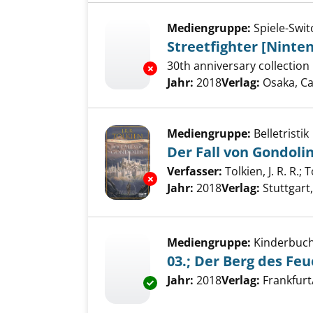
Mediengruppe:
Spiele-Swit
Streetfighter [Ninte
30th anniversary collection
Exemplar-Details von Streetfig
Suche nach diesem Verfass
Jahr:
2018
Verlag:
Osaka, C
Mediengruppe:
Belletristik
Der Fall von Gondoli
Verfasser:
Tolkien, J. R. R.
;
T
Exemplar-Details von Der Fall
Jahr:
2018
Verlag:
Stuttgart,
Mediengruppe:
Kinderbuc
03.; Der Berg des Feu
Suche nach diesem Verfass
Jahr:
2018
Verlag:
Frankfurt
Exemplar-Details von 03.; Der 