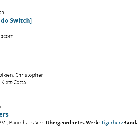
ch
ndo Switch]
hter [Nintendo Switch] anzeigen
er
apcom
n
olkien, Christopher
Suche nach diesem Verfasser
 von Gondolin anzeigen
 Klett-Cotta
h
ers
er
/M., Baumhaus-Verl.
Übergeordnetes Werk:
Tigerherz
Band
Berg des Feuers anzeigen