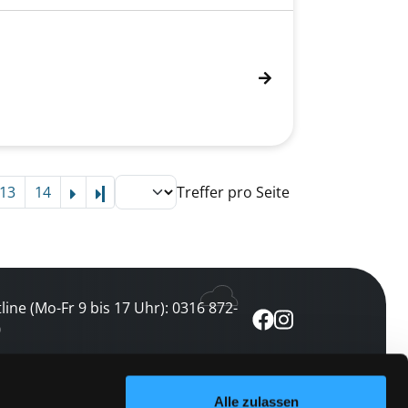
en
13
14
Treffer pro Seite
Letzte Seite
line (Mo-Fr 9 bis 17 Uhr): 0316 872-
0
ewsletter abonnieren
Alle zulassen