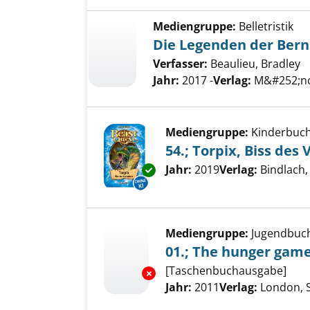
Mediengruppe:
Belletristik
Die Legenden der Bern
Verfasser:
Beaulieu, Bradley
Jahr:
2017 -
Verlag:
M&#252;nc
Mediengruppe:
Kinderbuc
54.; Torpix, Biss des
Suche nach diesem Verfass
Jahr:
2019
Verlag:
Bindlach,
Exemplar-Details von 54.; Torp
Mediengruppe:
Jugendbuc
01.; The hunger gam
[Taschenbuchausgabe]
Exemplar-Details von 01.; The
Suche nach diesem Verfass
Jahr:
2011
Verlag:
London, S