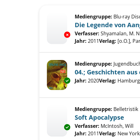
Suchergebnis
Zu den Suchfiltern springen
Mediengruppe:
Blu-ray Dis
Die Legende von Aan
Verfasser:
Shyamalan, M. Ni
Exemplar-Details von Die Leg
Jahr:
2011
Verlag:
[o.O.], P
Mediengruppe:
Jugendbuc
04.; Geschichten aus
Exemplar-Details von 04.; Ges
Suche nach diesem Verfass
Jahr:
2020
Verlag:
Hamburg, 
Mediengruppe:
Belletristik
Soft Apocalypse
Verfasser:
McIntosh, Will
Su
Exemplar-Details von Soft Apo
Jahr:
2011
Verlag:
New York