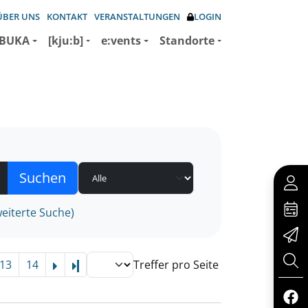
ÜBER UNS
KONTAKT
VERANSTALTUNGEN
LOGIN
BUKA
[kju:b]
e:vents
Standorte
eiterte Suche)
13
14
Treffer pro Seite
Letzte Seite