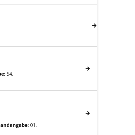
be:
54.
andangabe:
01.