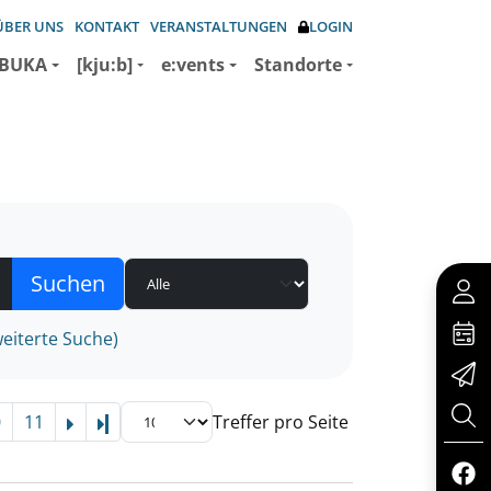
ÜBER UNS
KONTAKT
VERANSTALTUNGEN
LOGIN
BUKA
[kju:b]
e:vents
Standorte
eiterte Suche)
0
11
Treffer pro Seite
Letzte Seite