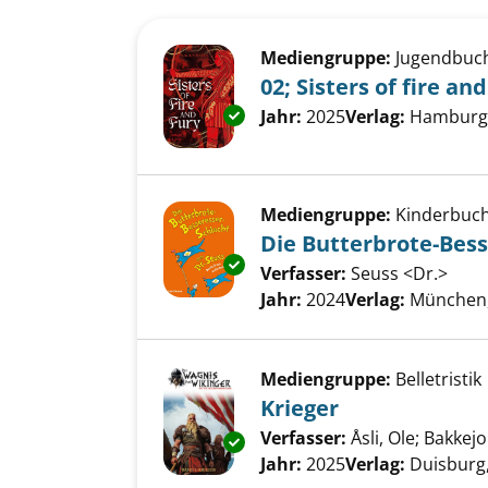
Suchergebnis
Zu den Suchfiltern springen
Mediengruppe:
Jugendbuc
02; Sisters of fire and
Exemplar-Details von 02; Sister
Suche nach diesem Verfass
Jahr:
2025
Verlag:
Hamburg,
Mediengruppe:
Kinderbuc
Die Butterbrote-Bess
Exemplar-Details von Die Butt
Verfasser:
Seuss <Dr.>
Such
Jahr:
2024
Verlag:
München
Mediengruppe:
Belletristik
Krieger
Verfasser:
Åsli, Ole
;
Bakkejo
Exemplar-Details von Krieger 
Jahr:
2025
Verlag:
Duisburg,