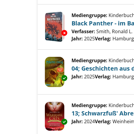
Mediengruppe:
Kinderbuc
Black Panther - im B
Verfasser:
Smith, Ronald L.
Exemplar-Details von Black Pa
Jahr:
2025
Verlag:
Hamburg,
Mediengruppe:
Kinderbuc
04; Geschichten aus
Suche nach diesem Verfass
Jahr:
2025
Verlag:
Hamburg,
Exemplar-Details von 04; Gesc
Mediengruppe:
Kinderbuc
13; Schwarzfuß' Abr
Suche nach diesem Verfass
Jahr:
2024
Verlag:
Weinheim,
Exemplar-Details von 13; Sch