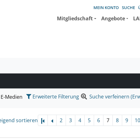
MEIN KONTO
SUCHE
Mitgliedschaft
Angebote
LA
e suchen wollen.
Erweiterte Filterung
Suche verfeinern (Erw
E-Medien
eigend sortieren
2
3
4
5
6
7
8
9
1