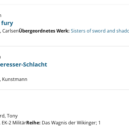
h
 fury
s of fire and fury anzeigen
er
 Carlsen
Übergeordnetes Werk:
Sisters of sword and shad
h
eresser-Schlacht
erbrote-Besseresser-Schlacht anzeigen
e nach diesem Verfasser
, Kunstmann
rd, Tony
Suche nach diesem Verfasser
anzeigen
 EK-2 Militär
Reihe:
Das Wagnis der Wikinger; 1