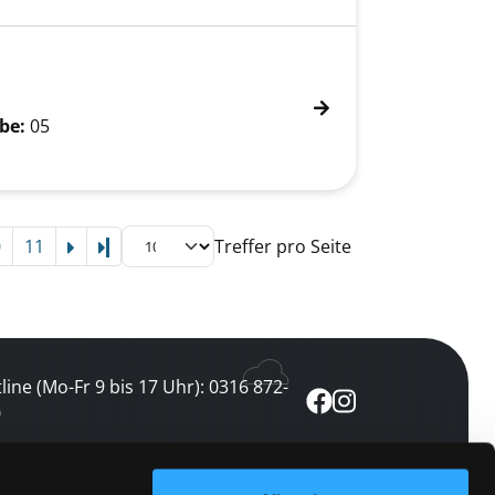
be:
05
0
11
Treffer pro Seite
Letzte Seite
line (Mo-Fr 9 bis 17 Uhr): 0316 872-
0