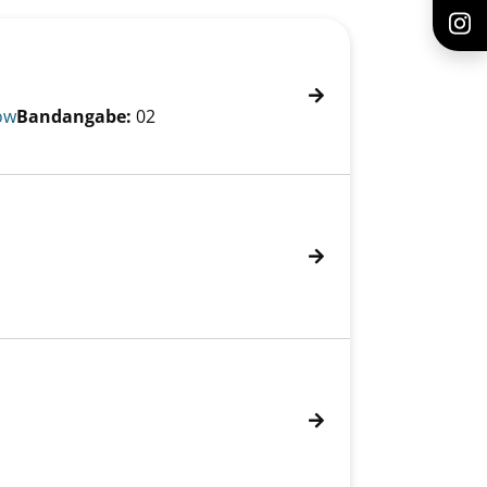
ow
Bandangabe:
02