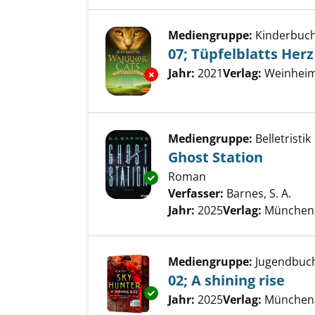
Mediengruppe:
Kinderbuc
07; Tüpfelblatts Herz
Suche nach diesem Verfass
Jahr:
2021
Verlag:
Weinheim,
Exemplar-Details von 07; Tüpfe
Mediengruppe:
Belletristik
Ghost Station
Roman
Exemplar-Details von Ghost St
Verfasser:
Barnes, S. A.
Such
Jahr:
2025
Verlag:
München
Mediengruppe:
Jugendbuc
02; A shining rise
Exemplar-Details von 02; A shi
Suche nach diesem Verfass
Jahr:
2025
Verlag:
München,