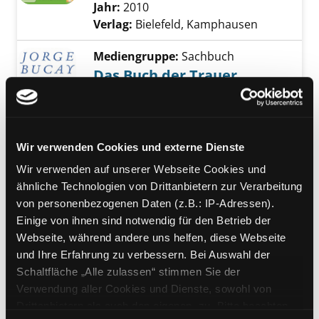
Jahr:
2010
Verlag:
Bielefeld, Kamphausen
Mediengruppe:
Sachbuch
Das Buch der Trauer
Wege aus Schmerz und Verlust
Verfasser:
Bucay, Jorge
Suche nach diesem
Exemplar-Details von Das Buch der Trauer a
Jahr:
2015
Verlag:
Frankfurt/M., Fischer S.
Wir verwenden Cookies und externe Dienste
Wir verwenden auf unserer Webseite Cookies und
Mediengruppe:
Sachbuch
ähnliche Technologien von Drittanbietern zur Verarbeitung
Warum gerade du?
von personenbezogenen Daten (z.B.: IP-Adressen).
persönliche Antworten auf die
Einige von ihnen sind notwendig für den Betrieb der
großen Fragen der Trauer
Webseite, während andere uns helfen, diese Webseite
Exemplar-Details von Warum gerade du? anz
Verfasser:
Pachl-Eberhart, Barbara
Suche 
und Ihre Erfahrung zu verbessern. Bei Auswahl der
Jahr:
2014
Schaltfläche „Alle zulassen“ stimmen Sie der
Verlag:
München, Integral-Verl.
Verwendung aller Cookies und Dienste, sowohl von
Drittanbietern als auch den eigenen, zu. Bitte beachten
Mediengruppe:
Sachbuch