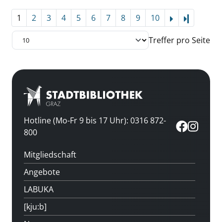
1
2
3
4
5
6
7
8
9
10
Letzte Se
Treffer pro Seite
Hotline (Mo-Fr 9 bis 17 Uhr): 0316 872-
800
Mitgliedschaft
Angebote
LABUKA
[kju:b]