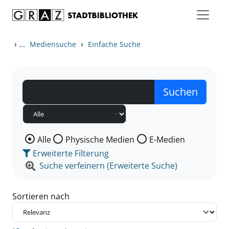
Zum Inhalt springen
Zu den Suchfiltern springen
Zur Trefferliste springen
›
...
›
Mediensuche
Einfache Suche
Wählen Sie die Medienart nach der Sie suchen wollen
Alle
Physische Medien
E-Medien
Erweiterte Filterung
Suche verfeinern (Erweiterte Suche)
Sortieren nach