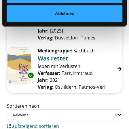
Rolfs Hasengeschichte
[Tonie]
Exemplar-Details von Rolfs Hasengeschichte 
Ablehnen
ich bin stark ; Hörbuch mit Liedern
Verfasser:
Zuckowski, Rolf
Suche nach die
Jahr:
[2023]
Verlag:
Düsseldorf, Tonies
Mediengruppe:
Sachbuch
Was rettet
leben mit Verlusten
Verfasser:
Tarr, Irmtraud
Suche nach dies
Exemplar-Details von Was rettet anzeigen
Jahr:
2021
Verlag:
Ostfildern, Patmos-Verl.
Zu den Suchfiltern springen
Sortieren nach
aufsteigend sortieren