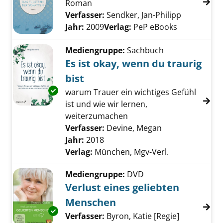
Roman
Verfasser:
Sendker, Jan-Philipp
Suche nach
Jahr:
2009
Verlag:
PeP eBooks
Mediengruppe:
Sachbuch
Es ist okay, wenn du traurig
bist
Exemplar-Details von Es ist okay, wenn du tra
warum Trauer ein wichtiges Gefühl
ist und wie wir lernen,
weiterzumachen
Verfasser:
Devine, Megan
Suche nach die
Jahr:
2018
Verlag:
München, Mgv-Verl.
Mediengruppe:
DVD
Verlust eines geliebten
Menschen
Exemplar-Details von Verlust eines geliebte
Verfasser:
Byron, Katie [Regie]
Suche nach