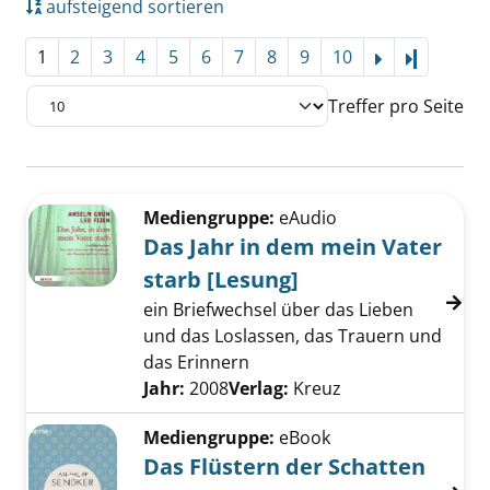
aufsteigend sortieren
1
2
3
4
5
6
7
8
9
10
Letzte Se
Treffer pro Seite
Suchergebnis
Zu den Suchfiltern springen
Mediengruppe:
eAudio
Das Jahr in dem mein Vater
starb [Lesung]
ein Briefwechsel über das Lieben
und das Loslassen, das Trauern und
das Erinnern
Suche nach diesem Verfasser
Jahr:
2008
Verlag:
Kreuz
Mediengruppe:
eBook
Das Flüstern der Schatten