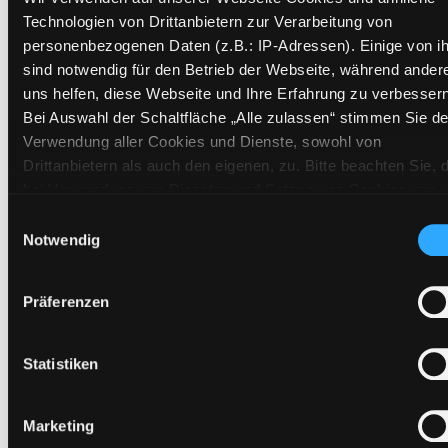
Technologien von Drittanbietern zur Verarbeitung von
personenbezogenen Daten (z.B.: IP-Adressen). Einige von i
sind notwendig für den Betrieb der Webseite, während ander
uns helfen, diese Webseite und Ihre Erfahrung zu verbessern
Bei Auswahl der Schaltfläche „Alle zulassen“ stimmen Sie de
Verwendung aller Cookies und Dienste, sowohl von
Drittanbietern als auch den eigenen, zu. Bitte beachten Sie, 
Sinneswerkstatt
bei Verwendung von Diensten und Setzen von Cookies von
Drittanbietern, eine Verarbeitung in unsicheren Drittländern
Einwilligungsauswahl
Für Kinder von 6 bis 12 Jahren.
(Länder außerhalb des EWR ohne adäquates
Notwendig
Mediengruppe:
Themenpaket
Datenschutzniveau) stattfinden kann. In diesem Zusammen
Suche nach diesem Verfasser
können aktuell Risiken für Betroffene nicht vollständig
Beschreibung ein-/ausblenden
Präferenzen
ausgeschlossen werden. Eine Verarbeitung durch solche
Cookies oder Dienste erfolgt nur, wenn Sie die jeweilige
Mehr Informationen ein-/ausblenden
Einwilligung erteilen („Auswahl erlauben“) oder auf die
Statistiken
Schaltfläche „Alle zulassen“ klicken. Unter dem Punkt „Detai
zeigen“ finden Sie Erklärungen zu den verschiedenen Katego
Marketing
Exemplare
von Cookies und ähnlichen Technologien. Selbstverständlich