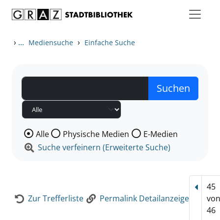
Zum Inhalt springen
Zur Detailanzeige springen
›
...
›
Mediensuche
Einfache Suche
Wählen Sie die Medienart nach der Sie suchen wollen
Alle
Physische Medien
E-Medien
Suche verfeinern (Erweiterte Suche)
45
Vorhe
Zur Trefferliste
Permalink Detailanzeige
vo
46