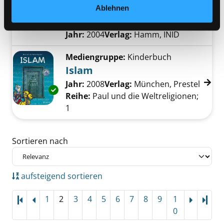
Ablehnen
Glaube, Leben, Geschichte
Exemplar-Details von Der Islam anzeigen
Verfasser:
Mertek, Muhammet
Suche nach
Jahr:
2004
Verlag:
Hamm, INID
Mediengruppe:
Kinderbuch
Islam
Suche nach diesem Verfasser
Jahr:
2008
Verlag:
München, Prestel
Exemplar-Details von Islam anzeigen
Reihe:
Paul und die Weltreligionen;
1
Zu den Suchfiltern springen
Sortieren nach
aufsteigend sortieren
1
2
3
4
5
6
7
8
9
1
Letz
0