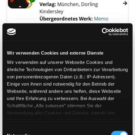
Verlag:
München, Dorling
Kindersley
Übergeordnetes Werk:
Memo
Bandangabe:
56.
Mediengruppe:
Literatur CD
Der Islam
Exemplar-Details von Der Islam anzeigen
Wir verwenden Cookies und externe Dienste
für Kinder und Erwachsene. Lesung
Verfasser:
Kaddor, Lamya
;
Müller,
Wir verwenden auf unserer Webseite Cookies und
Rabeya
Suche nach diesem Verfasser
ähnliche Technologien von Drittanbietern zur Verarbeitung
Jahr:
2012
Verlag:
Köln, Wort Art
von personenbezogenen Daten (z.B.: IP-Adressen).
Einige von ihnen sind notwendig für den Betrieb der
Mediengruppe:
DVD
Webseite, während andere uns helfen, diese Webseite
Folge 7: Islam
und Ihre Erfahrung zu verbessern. Bei Auswahl der
Schaltfläche „Alle zulassen“ stimmen Sie der
Spurensuche : Die Weltreligionen
Verwendung aller Cookies und Dienste, sowohl von
auf dem Weg
Drittanbietern als auch den eigenen, zu. Bitte beachten
Jahr:
2006
Sie, dass bei Verwendung von Diensten und Setzen von
Übergeordnetes Werk:
Einwilligungsauswahl
Cookies von Drittanbietern, eine Verarbeitung in