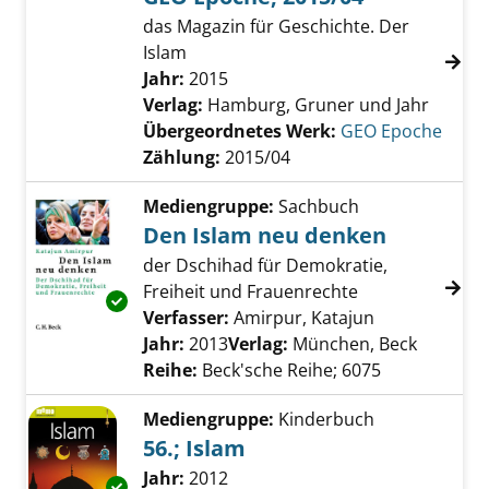
das Magazin für Geschichte. Der
Islam
Suche nach diesem Verfasser
Jahr:
2015
Verlag:
Hamburg, Gruner und Jahr
Übergeordnetes Werk:
GEO Epoche
Zählung:
2015/04
Mediengruppe:
Sachbuch
Den Islam neu denken
der Dschihad für Demokratie,
Freiheit und Frauenrechte
Exemplar-Details von Den Islam neu denken 
Verfasser:
Amirpur, Katajun
Suche nach d
Jahr:
2013
Verlag:
München, Beck
Reihe:
Beck'sche Reihe; 6075
Mediengruppe:
Kinderbuch
56.; Islam
Suche nach diesem Verfasser
Jahr:
2012
Exemplar-Details von 56.; Islam anzeigen