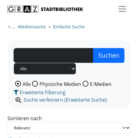
Zum Inhalt springen
Zu den Suchfiltern springen
Zur Trefferliste springen
›
...
›
Mediensuche
Einfache Suche
Wählen Sie die Medienart nach der Sie suchen wollen
Alle
Physische Medien
E-Medien
Erweiterte Filterung
Suche verfeinern (Erweiterte Suche)
Sortieren nach