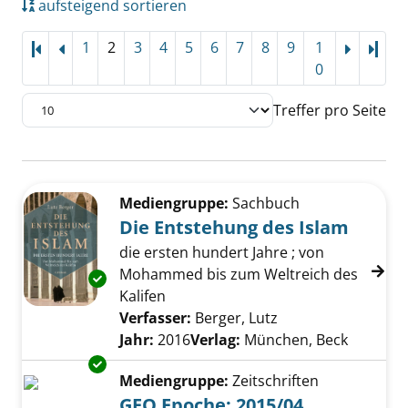
aufsteigend sortieren
1
2
3
4
5
6
7
8
9
1
Letz
0
Treffer pro Seite
Suchergebnis
Zu den Suchfiltern springen
Mediengruppe:
Sachbuch
Die Entstehung des Islam
die ersten hundert Jahre ; von
Mohammed bis zum Weltreich des
Exemplar-Details von Die Entstehung des Isl
Kalifen
Verfasser:
Berger, Lutz
Suche nach diesem
Jahr:
2016
Verlag:
München, Beck
Exemplar-Details von GEO Epoche; 2015/04 a
Mediengruppe:
Zeitschriften
GEO Epoche; 2015/04