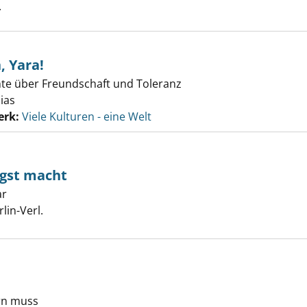
.
, Yara!
te über Freundschaft und Toleranz
ias
erk:
Viele Kulturen - eine Welt
ngst macht
ar
Suche nach diesem Verfasser
m der uns Angst macht anzeigen
rlin-Verl.
rn muss
rt euch! anzeigen