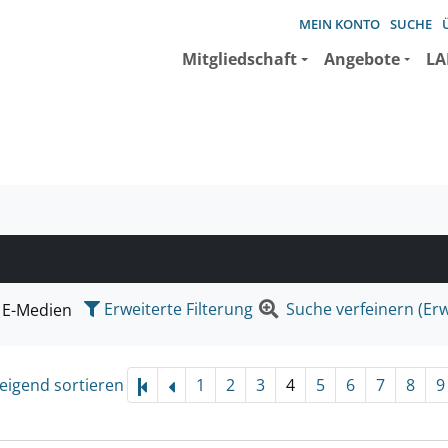
MEIN KONTO
SUCHE
Mitgliedschaft
Angebote
LA
e suchen wollen.
Erweiterte Filterung
Suche verfeinern (Erw
E-Medien
eigend sortieren
1
2
3
4
5
6
7
8
9