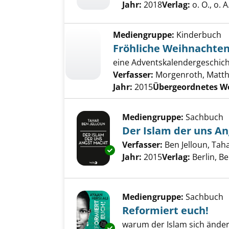
Jahr:
2018
Verlag:
o. O., o. A
Mediengruppe:
Kinderbuch
Fröhliche Weihnachten
eine Adventskalendergeschich
Verfasser:
Morgenroth, Matth
Jahr:
2015
Übergeordnetes W
Mediengruppe:
Sachbuch
Der Islam der uns A
Verfasser:
Ben Jelloun, Tah
Exemplar-Details von Der Isla
Jahr:
2015
Verlag:
Berlin, Be
Mediengruppe:
Sachbuch
Reformiert euch!
warum der Islam sich ände
Exemplar-Details von Reformie