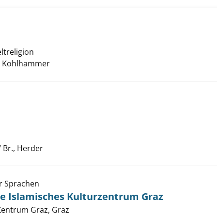
zeigen
ltreligion
er
t, Kohlhammer
Men anzeigen
Suche nach diesem Verfasser
/ Br., Herder
r Sprachen
e Islamisches Kulturzentrum Graz
 Zentrum Graz, Graz
Suche nach diesem Verfasser
wanzig Jahre Islamisches Kulturzentrum Graz anzeigen