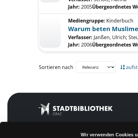
Jahr:
2005
Übergeordnetes W
Mediengruppe:
Kinderbuch
Warum beten Muslime 
Verfasser:
Janßen, Ulrich
;
Steu
Jahr:
2006
Übergeordnetes W
Zu den Suchfiltern springen
Sortieren nach
aufst
Wir verwenden Cookies u
Mitgliedschaft
Feedback