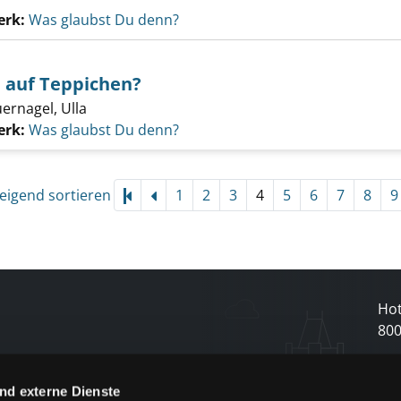
erk:
Was glaubst Du denn?
auf Teppichen?
ernagel, Ulla
erk:
Was glaubst Du denn?
eigend sortieren
1
2
3
4
5
6
7
8
9
Hot
80
N
nd externe Dienste