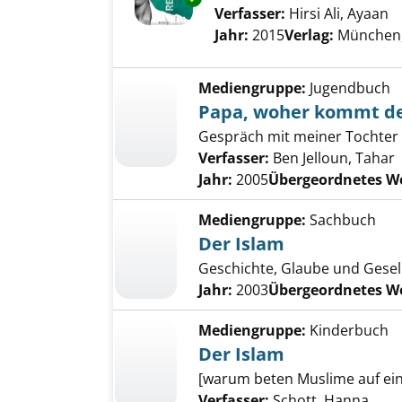
Verfasser:
Hirsi Ali, Ayaan
S
Jahr:
2015
Verlag:
München,
Mediengruppe:
Jugendbuch
Papa, woher kommt de
Gespräch mit meiner Tochter
Verfasser:
Ben Jelloun, Tahar
Jahr:
2005
Übergeordnetes W
Mediengruppe:
Sachbuch
Der Islam
Geschichte, Glaube und Gesel
Jahr:
2003
Übergeordnetes W
Mediengruppe:
Kinderbuch
Der Islam
[warum beten Muslime auf eine
Verfasser:
Schott, Hanna