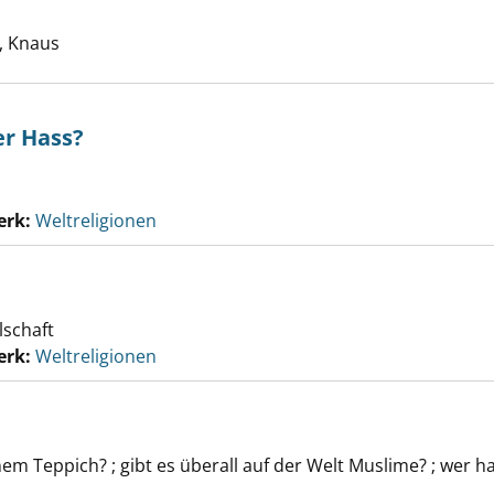
uche nach diesem Verfasser
 Knaus
r Hass?
erk:
Weltreligionen
lschaft
erk:
Weltreligionen
m Teppich? ; gibt es überall auf der Welt Muslime? ; wer h