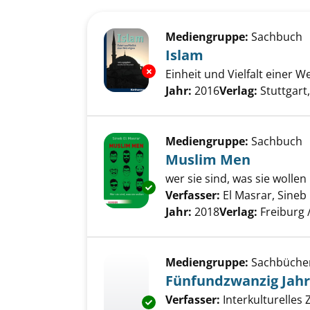
Suchergebnis
Zu den Suchfiltern springen
Mediengruppe:
Sachbuch
Islam
Exemplar-Details von Islam an
Einheit und Vielfalt einer We
Suche nach diesem Verfass
Jahr:
2016
Verlag:
Stuttgar
Mediengruppe:
Sachbuch
Muslim Men
wer sie sind, was sie wollen
Exemplar-Details von Muslim 
Verfasser:
El Masrar, Sineb
Jahr:
2018
Verlag:
Freiburg 
Mediengruppe:
Sachbüche
Fünfundzwanzig Jahr
Verfasser:
Interkulturelles
Exemplar-Details von Fünfundz