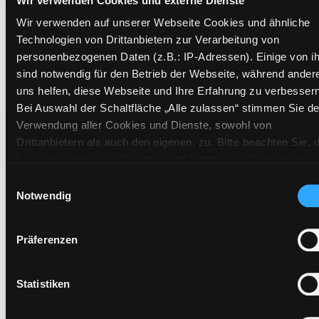
Wir verwenden Cookies und externe Dienste
Standort 2:
Depot Bücherbus
Wir verwenden auf unserer Webseite Cookies und ähnliche
Status:
Verfügbar
Technologien von Drittanbietern zur Verarbeitung von
personenbezogenen Daten (z.B.: IP-Adressen). Einige von i
Vorbestellungen:
0
sind notwendig für den Betrieb der Webseite, während ander
Mediengruppe:
Belletristik
uns helfen, diese Webseite und Ihre Erfahrung zu verbessern
Frist:
Bei Auswahl der Schaltfläche „Alle zulassen“ stimmen Sie de
Barcode:
0411BU14418
Verwendung aller Cookies und Dienste, sowohl von
Standort 3:
Drittanbietern als auch den eigenen, zu. Bitte beachten Sie, 
bei Verwendung von Diensten und Setzen von Cookies von
Drittanbietern, eine Verarbeitung in unsicheren Drittländern
Einwilligungsauswahl
(Länder außerhalb des EWR ohne adäquates
Notwendig
Vorbestellen
Datenschutzniveau) stattfinden kann. In diesem Zusammen
Medium auf die Postliste setzen
können aktuell Risiken für Betroffene nicht vollständig
Präferenzen
ausgeschlossen werden. Eine Verarbeitung durch solche
Cookies oder Dienste erfolgt nur, wenn Sie die jeweilige
Einwilligung erteilen („Auswahl erlauben“) oder auf die
Statistiken
Schaltfläche „Alle zulassen“ klicken. Unter dem Punkt „Detai
zeigen“ finden Sie Erklärungen zu den verschiedenen Katego