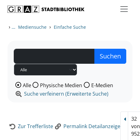
Zum Inhalt springen
Zur Detailanzeige springen
›
...
›
Mediensuche
Einfache Suche
Wählen Sie die Medienart nach der Sie suchen wollen
Alle
Physische Medien
E-Medien
Suche verfeinern (Erweiterte Suche)
32
Vorhe
Zur Trefferliste
Permalink Detailanzeige
vo
952