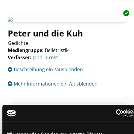
Peter und die Kuh
Gedichte
Mediengruppe:
Belletristik
Verfasser:
Suche nach diesem Verfasser
Jandl, Ernst
Beschreibung ein-/ausblenden
Mehr Informationen ein-/ausblenden
Exemplare
Zweigstelle:
Bücherbus
Signatur:
DD.L JAN