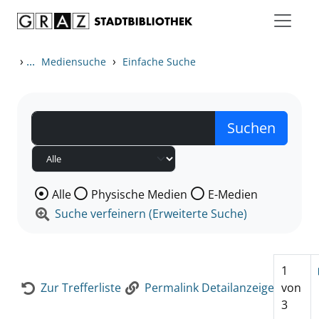
Zum Inhalt springen
Zur Detailanzeige springen
›
...
›
Mediensuche
Einfache Suche
Wählen Sie die Medienart nach der Sie suchen wollen
Alle
Physische Medien
E-Medien
Suche verfeinern (Erweiterte Suche)
1
Zur Trefferliste
Permalink Detailanzeige
von
3