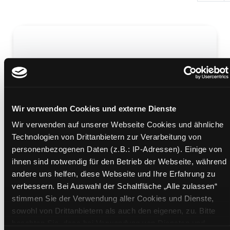
Der große Digital-Check
Smartphone, Internet, Social Media ; das check ich
Wir verwenden Cookies und externe Dienste
für euch!
Wir verwenden auf unserer Webseite Cookies und ähnliche
Mediengruppe:
Kinderbuch
Technologien von Drittanbietern zur Verarbeitung von
Verfasser:
Eisenbeiss, Gregor
personenbezogenen Daten (z.B.: IP-Adressen). Einige von
Übergeordnetes Werk:
Digitale Grundbildung
ihnen sind notwendig für den Betrieb der Webseite, während
Beschreibung ein-/ausblenden
andere uns helfen, diese Webseite und Ihre Erfahrung zu
verbessern. Bei Auswahl der Schaltfläche „Alle zulassen“
Mehr Informationen ein-/ausblenden
stimmen Sie der Verwendung aller Cookies und Dienste,
sowohl von Drittanbietern als auch den eigenen, zu. Bitte
beachten Sie, dass bei Verwendung von Diensten und