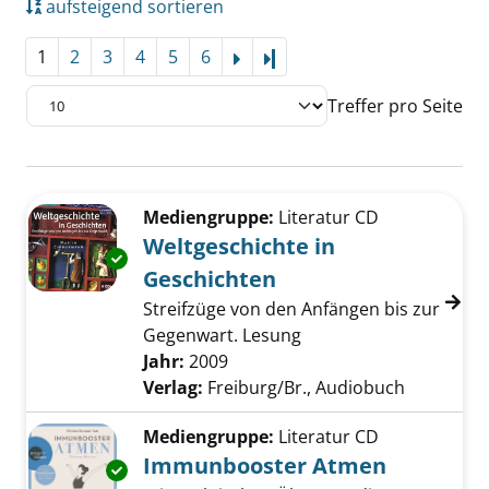
aufsteigend sortieren
1
2
3
4
5
6
Letzte Seite
Treffer pro Seite
Suchergebnis
Zu den Suchfiltern springen
Mediengruppe:
Literatur CD
Weltgeschichte in
Exemplar-Details von Weltgeschichte in Gesc
Geschichten
Streifzüge von den Anfängen bis zur
Gegenwart. Lesung
Suche nach diesem Verfasser
Jahr:
2009
Verlag:
Freiburg/Br., Audiobuch
Mediengruppe:
Literatur CD
Immunbooster Atmen
Exemplar-Details von Immunbooster Atmen 