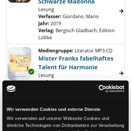
Schwarze Madonna
Lesung
Verfasser:
Giordano, Mario
Suche nach di
Jahr:
2019
Verlag:
Bergisch Gladbach, Edition
Lübbe
Mediengruppe:
Literatur MP3-CD
Mister Franks fabelhaftes
Talent für Harmonie
Exemplar-Details von Mister Franks fabelhaf
Lesung
Verfasser:
Joyce, Rachel
Suche nach diese
Jahr:
2017
Verlag:
Berlin, Argon Hörbuch
Mediengruppe:
Literatur CD
Wir verwenden Cookies und externe Dienste
Tante Poldi und der schöne
Wir verwenden auf unserer Webseite Cookies und
Antonio
ähnliche Technologien von Drittanbietern zur Verarbeitung
Exemplar-Details von Tante Poldi und der sc