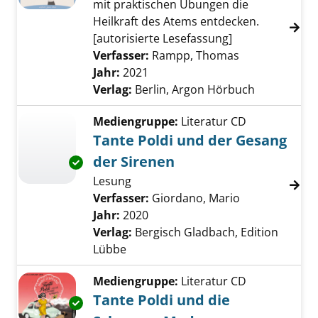
mit praktischen Übungen die
Heilkraft des Atems entdecken.
[autorisierte Lesefassung]
Verfasser:
Rampp, Thomas
Suche nach di
Jahr:
2021
Verlag:
Berlin, Argon Hörbuch
Mediengruppe:
Literatur CD
Tante Poldi und der Gesang
der Sirenen
Exemplar-Details von Tante Poldi und der Ge
Lesung
Verfasser:
Giordano, Mario
Suche nach di
Jahr:
2020
Verlag:
Bergisch Gladbach, Edition
Lübbe
Mediengruppe:
Literatur CD
Tante Poldi und die
Exemplar-Details von Tante Poldi und die S