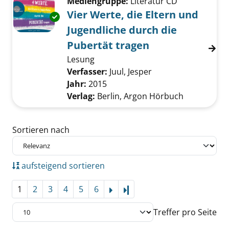
Mediengruppe:
Literatur CD
Vier Werte, die Eltern und
Exemplar-Details von Vier Werte, die Eltern 
Jugendliche durch die
Pubertät tragen
Lesung
Verfasser:
Juul, Jesper
Suche nach diesem 
Jahr:
2015
Verlag:
Berlin, Argon Hörbuch
Zu den Suchfiltern springen
Sortieren nach
aufsteigend sortieren
1
2
3
4
5
6
Letzte Seite
Treffer pro Seite