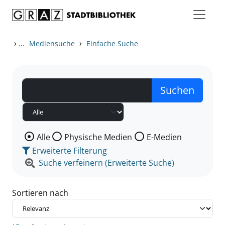
Zum Inhalt springen
Zu den Suchfiltern springen
Zur Trefferliste springen
›
...
›
Mediensuche
Einfache Suche
Wählen Sie die Medienart nach der Sie suchen wollen
Alle
Physische Medien
E-Medien
Erweiterte Filterung
Suche verfeinern (Erweiterte Suche)
Sortieren nach