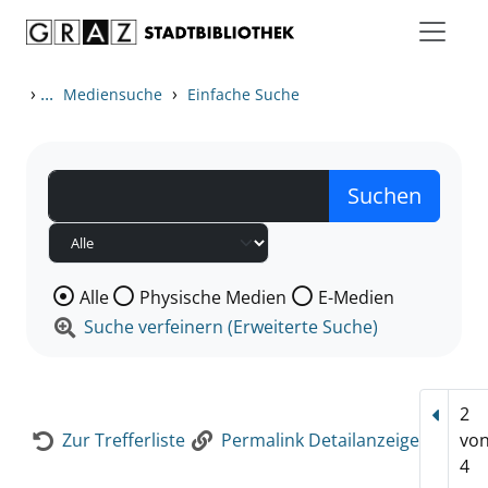
Zum Inhalt springen
Zur Detailanzeige springen
›
...
›
Mediensuche
Einfache Suche
Wählen Sie die Medienart nach der Sie suchen wollen
Alle
Physische Medien
E-Medien
Suche verfeinern (Erweiterte Suche)
2
Vorhe
Zur Trefferliste
Permalink Detailanzeige
vo
4