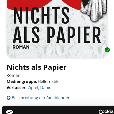
Nichts als Papier
Roman
Mediengruppe:
Belletristik
Verfasser:
Suche nach diesem Verfasser
Zipfel, Daniel
Beschreibung ein-/ausblenden
Mehr Informationen ein-/ausblenden