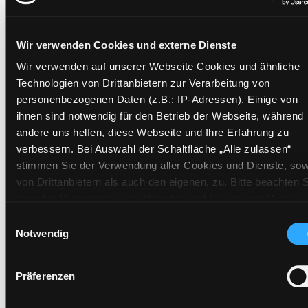
Wir verwenden Cookies und externe Dienste
Exemplare
Wir verwenden auf unserer Webseite Cookies und ähnliche
Zweigstelle:
Nord - Geidorf
Technologien von Drittanbietern zur Verarbeitung von
personenbezogenen Daten (z.B.: IP-Adressen). Einige von
Signatur:
DR.H ZIP
ihnen sind notwendig für den Betrieb der Webseite, während
Standort 2:
Ausleihe
andere uns helfen, diese Webseite und Ihre Erfahrung zu
Status:
Verfügbar
verbessern. Bei Auswahl der Schaltfläche „Alle zulassen“
Vorbestellungen:
0
stimmen Sie der Verwendung aller Cookies und Dienste, sow
Mediengruppe:
Belletristik
von Drittanbietern als auch den eigenen, zu. Bitte beachten S
dass bei Verwendung von Diensten und Setzen von Cookies
Frist:
von Drittanbietern, eine Verarbeitung in unsicheren Drittlände
Einwilligungsauswahl
Barcode:
2308SB02514
(Länder außerhalb des EWR ohne adäquates
Notwendig
Standort 3:
Datenschutzniveau) stattfinden kann. In diesem Zusammen
können aktuell Risiken für Betroffene nicht vollständig
Präferenzen
ausgeschlossen werden. Eine Verarbeitung durch solche
Cookies oder Dienste erfolgt nur, wenn Sie die jeweilige