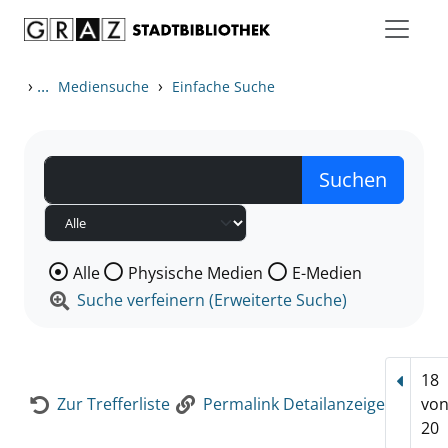
Zum Inhalt springen
Zur Detailanzeige springen
›
...
›
Mediensuche
Einfache Suche
Wählen Sie die Medienart nach der Sie suchen wollen
Alle
Physische Medien
E-Medien
Suche verfeinern (Erweiterte Suche)
18
Vorhe
Zur Trefferliste
Permalink Detailanzeige
vo
20