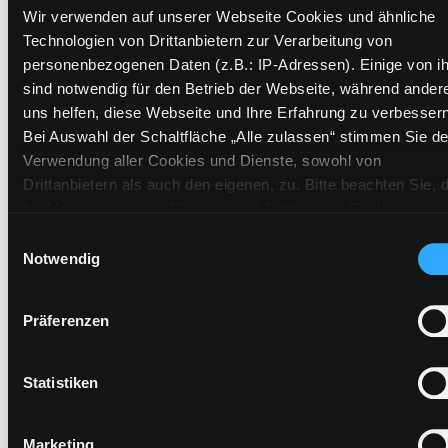
Wir verwenden auf unserer Webseite Cookies und ähnliche
Standort 2:
Ausleihe
Technologien von Drittanbietern zur Verarbeitung von
Status:
Verfügbar
personenbezogenen Daten (z.B.: IP-Adressen). Einige von i
Vorbestellungen:
0
sind notwendig für den Betrieb der Webseite, während ander
Mediengruppe:
Sachbuch
uns helfen, diese Webseite und Ihre Erfahrung zu verbessern
Bei Auswahl der Schaltfläche „Alle zulassen“ stimmen Sie de
Frist:
Verwendung aller Cookies und Dienste, sowohl von
Barcode:
1607SB02466
Drittanbietern als auch den eigenen, zu. Bitte beachten Sie, 
Standort 3:
bei Verwendung von Diensten und Setzen von Cookies von
Drittanbietern, eine Verarbeitung in unsicheren Drittländern
Einwilligungsauswahl
(Länder außerhalb des EWR ohne adäquates
Notwendig
Datenschutzniveau) stattfinden kann. In diesem Zusammen
Zweigstelle:
Zanklhof
können aktuell Risiken für Betroffene nicht vollständig
Präferenzen
Signatur:
PN.SML ROES
ausgeschlossen werden. Eine Verarbeitung durch solche
Cookies oder Dienste erfolgt nur, wenn Sie die jeweilige
Standort 2:
Ausleihe
Einwilligung erteilen („Auswahl erlauben“) oder auf die
Status:
Verfügbar
Statistiken
Schaltfläche „Alle zulassen“ klicken. Unter dem Punkt „Detai
Vorbestellungen:
0
zeigen“ finden Sie Erklärungen zu den verschiedenen Katego
Mediengruppe:
Sachbuch
Marketing