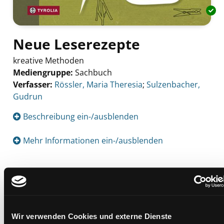
Neue Leserezepte
kreative Methoden
Mediengruppe:
Sachbuch
Verfasser:
Suche nach diesem Verfasser
Rössler, Maria Theresia
;
Sulzenbacher,
Gudrun
Beschreibung ein-/ausblenden
Mehr Informationen ein-/ausblenden
Exemplare
Zweigstelle:
Süd - Lauzilgasse
Wir verwenden Cookies und externe Dienste
Signatur:
PN.SML ROES