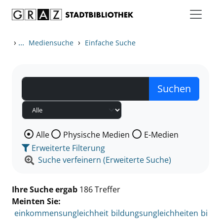
Zum Inhalt springen
Zu den Suchfiltern springen
Zur Trefferliste springen
›
...
›
Mediensuche
Einfache Suche
Wählen Sie die Medienart nach der Sie suchen wollen
Alle
Physische Medien
E-Medien
Erweiterte Filterung
Suche verfeinern (Erweiterte Suche)
Ihre Suche ergab
186 Treffer
Meinten Sie:
einkommensungleichheit
bildungsungleichheiten
bi