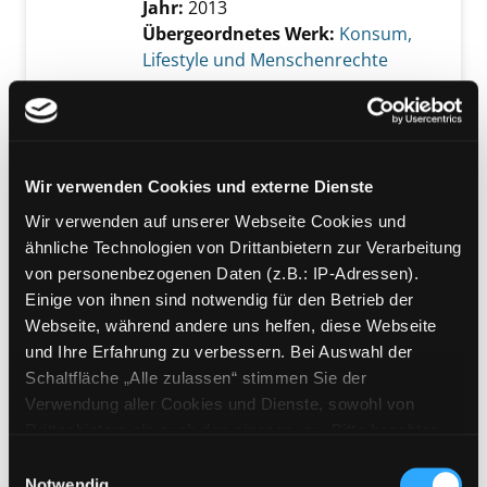
Jahr:
2013
Übergeordnetes Werk:
Konsum,
Lifestyle und Menschenrechte
Mediengruppe:
Sachbuch
Armut?
klare Antworten aus erster Hand
Exemplar-Details von Armut? anzeigen
Wir verwenden Cookies und externe Dienste
Verfasser:
Koch, Andreas
Suche nach dies
Jahr:
2022
Wir verwenden auf unserer Webseite Cookies und
Verlag:
München, UVK Verlag
ähnliche Technologien von Drittanbietern zur Verarbeitung
Reihe:
Utb; 5554, Frag doch einfach!
von personenbezogenen Daten (z.B.: IP-Adressen).
Einige von ihnen sind notwendig für den Betrieb der
Mediengruppe:
Belletristik
Webseite, während andere uns helfen, diese Webseite
Uns gehört die Welt!
und Ihre Erfahrung zu verbessern. Bei Auswahl der
Macht und Machenschaft der Multis
Schaltfläche „Alle zulassen“ stimmen Sie der
Verfasser:
Werner-Lobo, Klaus
Verwendung aller Cookies und Dienste, sowohl von
Jahr:
2011
Drittanbietern als auch den eigenen, zu. Bitte beachten
Übergeordnetes Werk:
Sie, dass bei Verwendung von Diensten und Setzen von
Einwilligungsauswahl
Sparschwein, Bank & Taschengeld
Cookies von Drittanbietern, eine Verarbeitung in
Notwendig