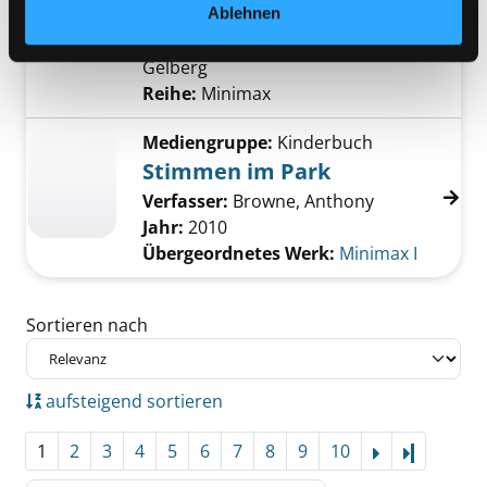
Jahr:
2012
Ablehnen
Verlag:
Weinheim, Beltz und
Gelberg
Reihe:
Minimax
Mediengruppe:
Kinderbuch
Stimmen im Park
Verfasser:
Browne, Anthony
Jahr:
2010
Übergeordnetes Werk:
Minimax I
Zu den Suchfiltern springen
Sortieren nach
aufsteigend sortieren
1
2
3
4
5
6
7
8
9
10
Letzte Se