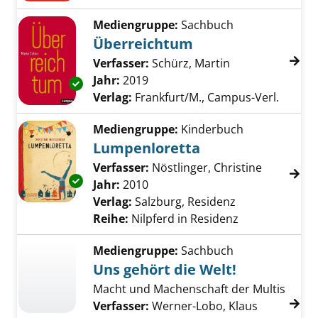
Mediengruppe:
Sachbuch
Überreichtum
Verfasser:
Schürz, Martin
Suche nach dies
Jahr:
2019
Exemplar-Details von Überreichtum anzeige
Verlag:
Frankfurt/M., Campus-Verl.
Mediengruppe:
Kinderbuch
Lumpenloretta
Verfasser:
Nöstlinger, Christine
Suche nac
Exemplar-Details von Lumpenloretta anzeige
Jahr:
2010
Verlag:
Salzburg, Residenz
Reihe:
Nilpferd in Residenz
Mediengruppe:
Sachbuch
Uns gehört die Welt!
Macht und Machenschaft der Multis
Verfasser:
Werner-Lobo, Klaus