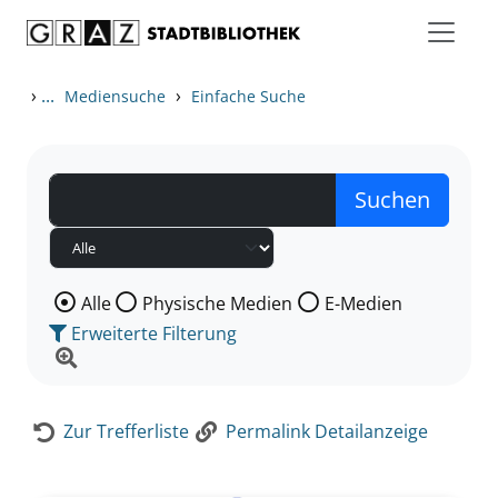
Zum Inhalt springen
Zur Detailanzeige springen
›
...
›
Mediensuche
Einfache Suche
Wählen Sie die Medienart nach der Sie suchen wollen
Alle
Physische Medien
E-Medien
Erweiterte Filterung
Zur Trefferliste
Permalink Detailanzeige