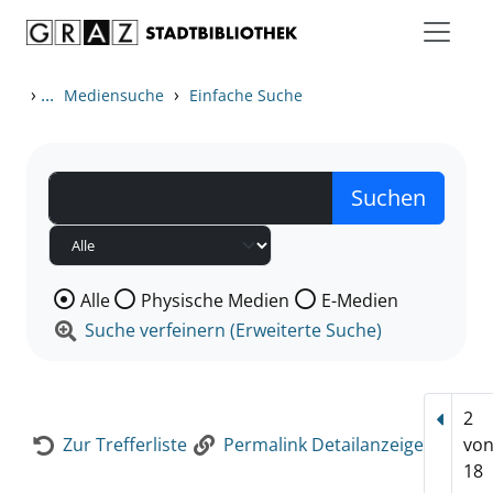
Zum Inhalt springen
Zur Detailanzeige springen
›
...
›
Mediensuche
Einfache Suche
Wählen Sie die Medienart nach der Sie suchen wollen
Alle
Physische Medien
E-Medien
Suche verfeinern (Erweiterte Suche)
2
Vorhe
Zur Trefferliste
Permalink Detailanzeige
vo
18