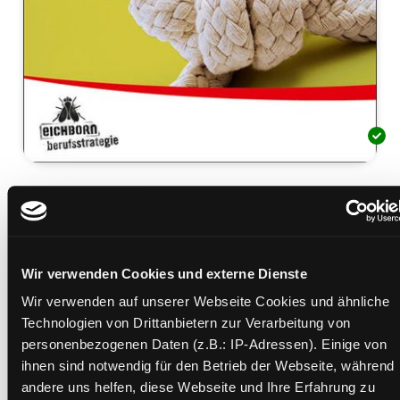
Der Testknacker
Einstellungstests verstehen und lösen
Mediengruppe:
Sachbuch
Verfasser:
Suche nach diesem Verfasser
Hesse, Jürgen
;
Schrader, Hans Christian
Wir verwenden Cookies und externe Dienste
Beschreibung ein-/ausblenden
Wir verwenden auf unserer Webseite Cookies und ähnliche
Technologien von Drittanbietern zur Verarbeitung von
Mehr Informationen ein-/ausblenden
personenbezogenen Daten (z.B.: IP-Adressen). Einige von
ihnen sind notwendig für den Betrieb der Webseite, während
andere uns helfen, diese Webseite und Ihre Erfahrung zu