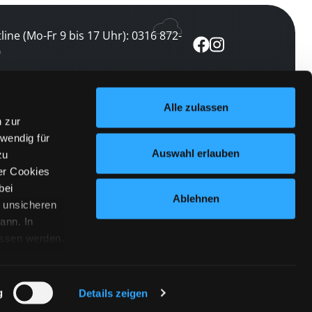
line (Mo-Fr 9 bis 17 Uhr): 0316 872-
0
ewsletter abonnieren
Alle zulassen
n zur
 keine Veranstaltung verpassen
wendig für
etzt abonnieren
Auswahl erlauben
zu
er Cookies
bei
Ablehnen
n unsicheren
ann. In
ossen werden.
Cookies
|
Impressum
|
Datenschutz
willigung
anmelden
 Punkt
 ähnlichen
g
Details zeigen
 Button links