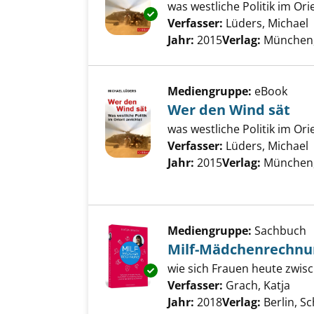
was westliche Politik im Ori
Exemplar-Details von Wer den 
Verfasser:
Lüders, Michael
Jahr:
2015
Verlag:
München,
Mediengruppe:
eBook
Wer den Wind sät
was westliche Politik im Ori
Verfasser:
Lüders, Michael
Jahr:
2015
Verlag:
München,
Mediengruppe:
Sachbuch
Milf-Mädchenrechnu
wie sich Frauen heute zwis
Exemplar-Details von Milf-Mä
Verfasser:
Grach, Katja
Such
Jahr:
2018
Verlag:
Berlin, S