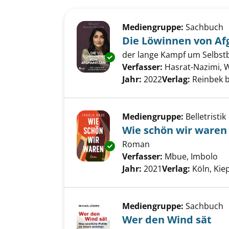
Suchergebnis
Zu den Suchfiltern springen
Mediengruppe:
Sachbuch
Die Löwinnen von Af
der lange Kampf um Selbs
Exemplar-Details von Die Löwi
Verfasser:
Hasrat-Nazimi, 
Jahr:
2022
Verlag:
Reinbek 
Mediengruppe:
Belletristik
Wie schön wir waren
Roman
Exemplar-Details von Wie schö
Verfasser:
Mbue, Imbolo
Su
Jahr:
2021
Verlag:
Köln, Kie
Mediengruppe:
Sachbuch
Wer den Wind sät