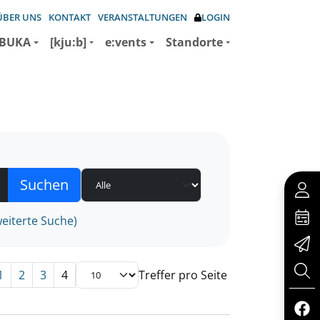
ÜBER UNS
KONTAKT
VERANSTALTUNGEN
LOGIN
BUKA
[kju:b]
e:vents
Standorte
eiterte Suche)
1
2
3
4
Treffer pro Seite