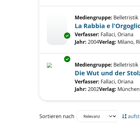
Mediengruppe:
Belletristik
La Rabbia e l'Orgogli
Verfasser:
Fallaci, Oriana
Su
Exemplar-Details von La Rabbia
Jahr:
2004
Verlag:
Milano, Ri
Exemplar-Details von Die Wut 
Mediengruppe:
Belletristik
Die Wut und der Stol
Verfasser:
Fallaci, Oriana
Su
Jahr:
2002
Verlag:
München,
Zu den Suchfiltern springen
Sortieren nach
aufst