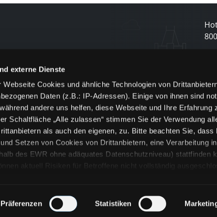
Hot
80
N
nd externe Dienste
 Webseite Cookies und ähnliche Technologien von Drittanbieter
und
bezogenen Daten (z.B.: IP-Adressen). Einige von ihnen sind not
j
 während andere uns helfen, diese Webseite und Ihre Erfahrung 
er Schaltfläche „Alle zulassen“ stimmen Sie der Verwendung all
ittanbietern als auch den eigenen, zu. Bitte beachten Sie, dass 
nd Setzen von Cookies von Drittanbietern, eine Verarbeitung i
rhalb des EWR ohne adäquates Datenschutzniveau) stattfinden k
n aktuell Risiken für Betroffene nicht vollständig ausgeschl
en
lche Cookies oder Dienste erfolgt nur, wenn Sie die jeweilige Ein
n“) oder auf die Schaltfläche „Alle zulassen“ klicken. Unter dem
ie Erklärungen zu den verschiedenen Kategorien von Cookies und
Präferenzen
Statistiken
Marketin
ändlich können Sie über unsere „Cookie-Einstellungen“ unter dem