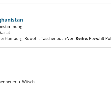
ghanistan
tbestimmung
nnen von Afghanistan anzeigen
Waslat
Suche nach diesem Verfasser
bei Hamburg, Rowohlt Taschenbuch-Verl.
Reihe:
Rowohlt Pol
n wir waren anzeigen
che nach diesem Verfasser
penheuer u. Witsch