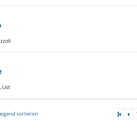
o
che nach diesem Verfasser
 e l'Orgoglio anzeigen
zzoli
und der Stolz anzeigen
z
che nach diesem Verfasser
 List
eigend sortieren