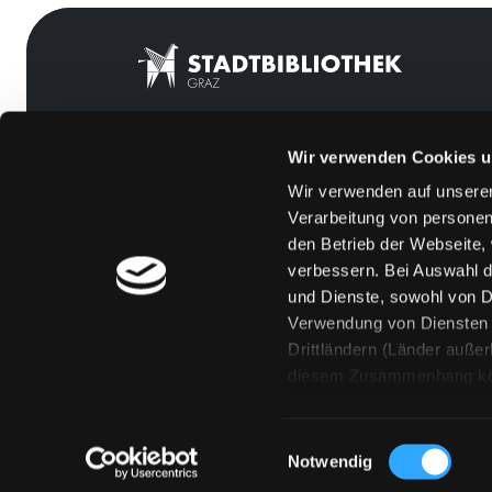
Wir verwenden Cookies u
Mitgliedschaft
Feedback
Wir verwenden auf unserer
Angebote
Kontakt
Verarbeitung von personen
LABUKA
Über uns
den Betrieb der Webseite,
verbessern. Bei Auswahl d
[kju:b]
Jobs
und Dienste, sowohl von Dr
News
Medienwunsch
Verwendung von Diensten u
Drittländern (Länder auße
Veranstaltungen
FAQs
diesem Zusammenhang könne
Standorte
Überweisungsdat
Eine Verarbeitung durch so
erteilen („Auswahl erlaube
Einwilligungsauswahl
„Details zeigen“ finden S
Notwendig
Technologien. Selbstverst