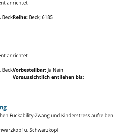
ent anrichtet
Wind sät anzeigen
Suche nach diesem Verfasser
 Beck
Reihe:
Beck; 6185
ent anrichtet
Suche nach diesem Verfasser
 Beck
Vorbestellbar:
Ja
Nein
Voraussichtlich entliehen bis:
ng
chen Fuckability-Zwang und Kinderstress aufreiben
dchenrechnung anzeigen
e nach diesem Verfasser
chwarzkopf u. Schwarzkopf