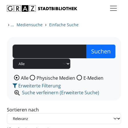
Zum Inhalt springen
Zu den Suchfiltern springen
Zur Trefferliste springen
›
...
›
Mediensuche
Einfache Suche
Wählen Sie die Medienart nach der Sie suchen wollen
Alle
Physische Medien
E-Medien
Erweiterte Filterung
Suche verfeinern (Erweiterte Suche)
Sortieren nach