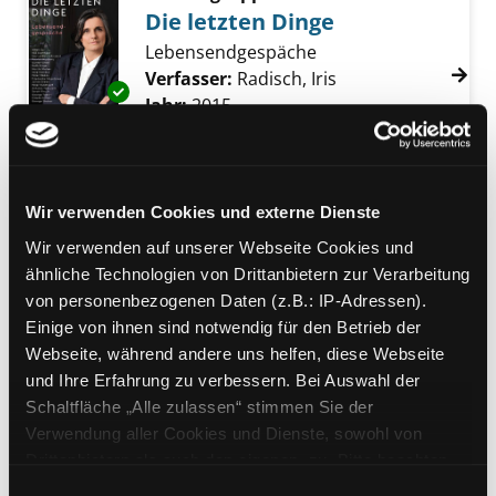
Die letzten Dinge
Lebensendgespäche
Verfasser:
Radisch, Iris
Suche nach diesem
Exemplar-Details von Die letzten Dinge anze
Jahr:
2015
Verlag:
Reinbek b. Hamburg,
Rowohlt
Mediengruppe:
Sachbuch
Wir verwenden Cookies und externe Dienste
Mit Feder und Skalpell
Wir verwenden auf unserer Webseite Cookies und
Grenzgänger zwischen Medizin und
Exemplar-Details von Mit Feder und Skalpell 
ähnliche Technologien von Drittanbietern zur Verarbeitung
Literatur
von personenbezogenen Daten (z.B.: IP-Adressen).
Suche nach diesem Verfasser
Jahr:
2014
Verlag:
[Mitterfels], Vitalis
Einige von ihnen sind notwendig für den Betrieb der
Webseite, während andere uns helfen, diese Webseite
Mediengruppe:
Sachbuch
und Ihre Erfahrung zu verbessern. Bei Auswahl der
Wien und die Juden
Schaltfläche „Alle zulassen“ stimmen Sie der
Essays zum Fin de Siècle
Verwendung aller Cookies und Dienste, sowohl von
Verfasser:
Schwarz, Egon
Suche nach dies
Drittanbietern als auch den eigenen, zu. Bitte beachten
Exemplar-Details von Wien und die Juden an
Jahr:
2014
Verlag:
München, Beck
Sie, dass bei Verwendung von Diensten und Setzen von
Einwilligungsauswahl