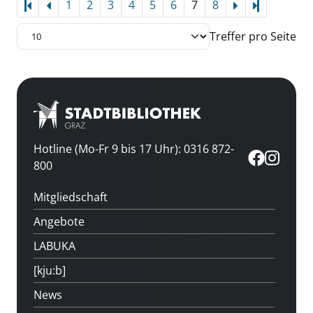
1
2
3
4
5
6
7
8
Letzte Sei
Treffer pro Seite
Hotline (Mo-Fr 9 bis 17 Uhr): 0316 872-
800
Mitgliedschaft
Angebote
LABUKA
[kju:b]
News