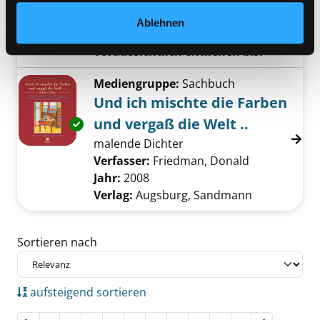
Buchgesellschaft
Ablehnen
Vorbestellbar:
Ja
Nein
Voraussichtlich entliehen bis:
Mediengruppe:
Sachbuch
Und ich mischte die Farben
und vergaß die Welt ..
Exemplar-Details von Und ich mischte die Far
malende Dichter
Verfasser:
Friedman, Donald
Suche nach d
Jahr:
2008
Verlag:
Augsburg, Sandmann
Zu den Suchfiltern springen
Sortieren nach
aufsteigend sortieren