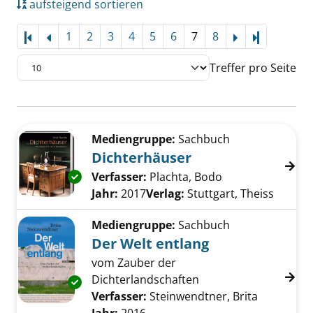
aufsteigend sortieren
1
2
3
4
5
6
7
8
Letzte Sei
Treffer pro Seite
Suchergebnis
Zu den Suchfiltern springen
Mediengruppe:
Sachbuch
Dichterhäuser
Verfasser:
Plachta, Bodo
Suche nach dies
Exemplar-Details von Dichterhäuser anzeige
Jahr:
2017
Verlag:
Stuttgart, Theiss
Mediengruppe:
Sachbuch
Der Welt entlang
vom Zauber der
Dichterlandschaften
Exemplar-Details von Der Welt entlang anzei
Verfasser:
Steinwendtner, Brita
Suche nac