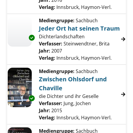
Jahr:
2016
Verlag:
Innsbruck, Haymon-Verl.
Mediengruppe:
Sachbuch
Jeder Ort hat seinen Traum
Dichterlandschaften
Exemplar-Details von Jeder Ort hat seinen T
Verfasser:
Steinwendtner, Brita
Suche nac
Jahr:
2007
Verlag:
Innsbruck, Haymon-Verl.
Mediengruppe:
Sachbuch
Zwischen Ohlsdorf und
Chaville
die Dichter und ihr Geselle
Exemplar-Details von Zwischen Ohlsdorf und 
Verfasser:
Jung, Jochen
Suche nach diesem
Jahr:
2015
Verlag:
Innsbruck, Haymon-Verl.
Mediengruppe:
Sachbuch