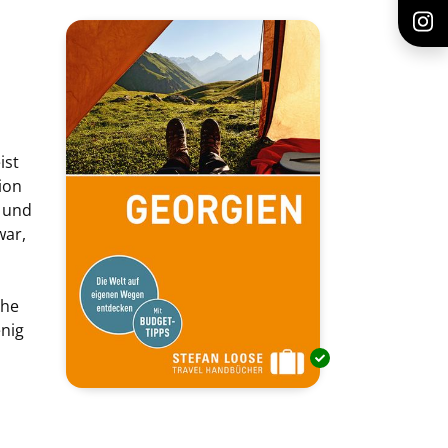
ist
ion
n und
war,
che
enig