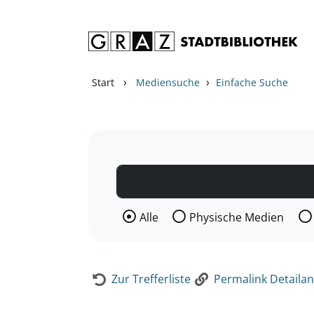
Zum Inhalt springen
Zur Detailanzeige springen
›
›
Start
Mediensuche
Einfache Suche
Wählen Sie die Medienart nach der Si
Alle
Physische Medien
Zur Trefferliste
Permalink Detailan