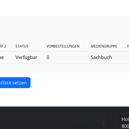
RT 2
STATUS
VORBESTELLUNGEN
MEDIENGRUPPE
F
he
Verfügbar
0
Sachbuch
tliste setzen
Hot
80