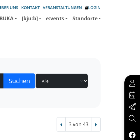
ÜBER UNS
KONTAKT
VERANSTALTUNGEN
LOGIN
BUKA
[kju:b]
e:vents
Standorte
3 von 43
Vorheriger Treffer
Nächster Treffer