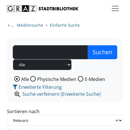
Zum Inhalt springen
Zu den Suchfiltern springen
Zur Trefferliste springen
›
...
›
Mediensuche
Einfache Suche
Wählen Sie die Medienart nach der Sie suchen wollen
Alle
Physische Medien
E-Medien
Erweiterte Filterung
Suche verfeinern (Erweiterte Suche)
Sortieren nach