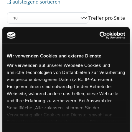
aufsteigend sortieren
Treffer pro Seite
Suchergebnis
Zu den Suchfiltern springen
Mediengruppe:
Kinderbuch
Die Bande vom Lande
Wir verwenden Cookies und externe Dienste
Verfasser:
Luff,
Nathan
;
Kennett,
Wir verwenden auf unserer Webseite Cookies und
Chris
ähnliche Technologien von Drittanbietern zur Verarbeitung
Jahr:
2023-
von personenbezogenen Daten (z.B.: IP-Adressen).
Verlag:
Bindlach, Loewe wow!
Einige von ihnen sind notwendig für den Betrieb der
Webseite, während andere uns helfen, diese Webseite
und Ihre Erfahrung zu verbessern. Bei Auswahl der
Schaltfläche „Alle zulassen“ stimmen Sie der
Zu den Suchfiltern springen
Sortieren nach
Verwendung aller Cookies und Dienste, sowohl von
Drittanbietern als auch den eigenen, zu. Bitte beachten
Sie, dass bei Verwendung von Diensten und Setzen von
aufsteigend sortieren
Einwilligungsauswahl