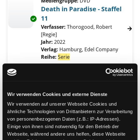
Mediengruppe:
DVD
Death in Paradise - Staffel
11
Exemplar-Details von Death in Paradise - Staf
Verfasser:
Thorogood, Robert
[Regie]
Suche nach diesem Verfasser
Jahr:
2022
Verlag:
Hamburg, Edel Company
Reihe:
Serie
Mediengruppe:
DVD
Jujutsu Kaisen - 1. Staffel -
Volume1
Exemplar-Details von Jujutsu Kaisen - 1. Staf
Wir verwenden Cookies und externe Dienste
Verfasser:
Park, Sung Hoo [Regie]
Suche n
Jahr:
2022
Wir verwenden auf unserer Webseite Cookies und
Verlag:
Lausanne, Crunchyroll SA
ähnliche Technologien von Drittanbietern zur Verarbeitung
Reihe:
Serie
von personenbezogenen Daten (z.B.: IP-Adressen).
Einige von ihnen sind notwendig für den Betrieb der
Mediengruppe:
DVD
Webseite, während andere uns helfen, diese Webseite