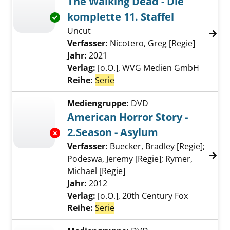
The Walking Dead - Die
komplette 11. Staffel
Exemplar-Details von The Walking Dead - Die 
Uncut
Verfasser:
Nicotero, Greg [Regie]
Suche na
Jahr:
2021
Verlag:
[o.O.], WVG Medien GmbH
Reihe:
Serie
Mediengruppe:
DVD
American Horror Story -
2.Season - Asylum
Exemplar-Details von American Horror Story 
Verfasser:
Buecker, Bradley [Regie]
;
Podeswa, Jeremy [Regie]
;
Rymer,
Michael [Regie]
Suche nach diesem Verfas
Jahr:
2012
Verlag:
[o.O.], 20th Century Fox
Reihe:
Serie