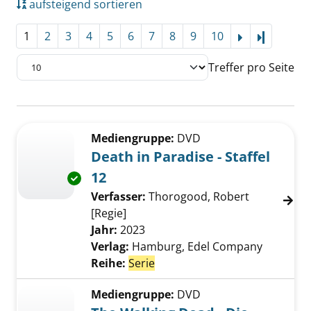
aufsteigend sortieren
1
2
3
4
5
6
7
8
9
10
Letzte Se
Treffer pro Seite
Suchergebnis
Zu den Suchfiltern springen
Mediengruppe:
DVD
Death in Paradise - Staffel
12
Exemplar-Details von Death in Paradise - Staf
Verfasser:
Thorogood, Robert
[Regie]
Suche nach diesem Verfasser
Jahr:
2023
Verlag:
Hamburg, Edel Company
Reihe:
Serie
Mediengruppe:
DVD