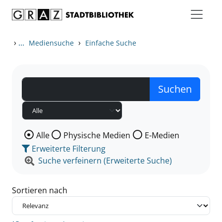
Zum Inhalt springen
Zu den Suchfiltern springen
Zur Trefferliste springen
›
...
›
Mediensuche
Einfache Suche
Wählen Sie die Medienart nach der Sie suchen wollen
Alle
Physische Medien
E-Medien
Erweiterte Filterung
Suche verfeinern (Erweiterte Suche)
Sortieren nach