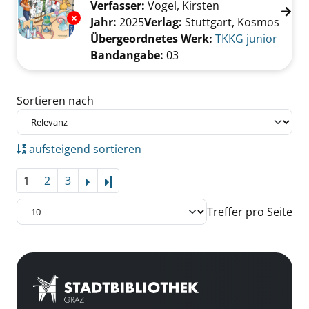
Verfasser:
Vogel, Kirsten
Suche nach dies
Exemplar-Details von 03; Spürnasen im Labo
Jahr:
2025
Verlag:
Stuttgart, Kosmos
Übergeordnetes Werk:
TKKG junior
Bandangabe:
03
Zu den Suchfiltern springen
Sortieren nach
aufsteigend sortieren
1
2
3
Letzte Seite
Treffer pro Seite