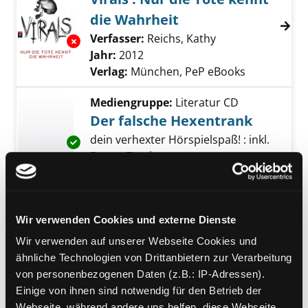
die Wahrheit
Verfasser:
Reichs, Kathy
Suche nach diese
Exemplar-Details von Virals : Nur die Tote k
Jahr:
2012
Verlag:
München, PeP eBooks
Mediengruppe:
Literatur CD
Der falsche Hexentrank
dein verhexter Hörspielspaß! : inkl.
Exemplar-Details von Der falsche Hexentran
Bonus-Track
Verfasser:
Schlecht, Sebastian
Suche nach
Jahr:
2026
Verlag:
Berlin, Kiddinx Studios
Wir verwenden Cookies und externe Dienste
GmbH
Reihe:
Bibi Blocksberg; 163
Wir verwenden auf unserer Webseite Cookies und
ähnliche Technologien von Drittanbietern zur Verarbeitung
Mediengruppe:
Kinderbuch
von personenbezogenen Daten (z.B.: IP-Adressen).
02; Hilfe, die Roboter sind
Einige von ihnen sind notwendig für den Betrieb der
Webseite, während andere uns helfen, diese Webseite