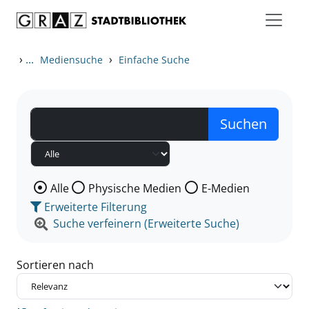
Zum Inhalt springen
Zu den Suchfiltern springen
Zur Trefferliste springen
›
...
›
Mediensuche
Einfache Suche
Wählen Sie die Medienart nach der Sie suchen wollen
Alle
Physische Medien
E-Medien
Erweiterte Filterung
Suche verfeinern (Erweiterte Suche)
Sortieren nach