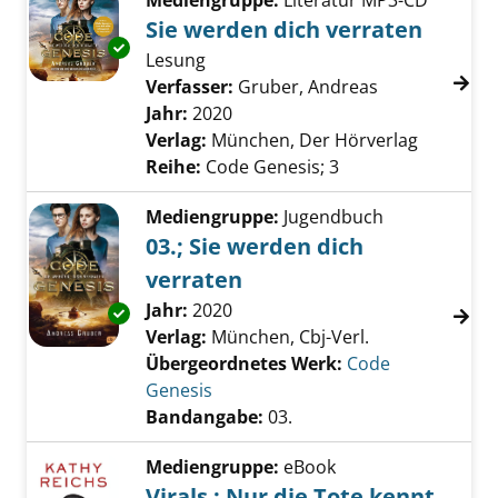
Mediengruppe:
Literatur MP3-CD
Sie werden dich verraten
Exemplar-Details von Sie werden dich verrat
Lesung
Verfasser:
Gruber, Andreas
Suche nach di
Jahr:
2020
Verlag:
München, Der Hörverlag
Reihe:
Code Genesis; 3
Mediengruppe:
Jugendbuch
03.; Sie werden dich
verraten
Suche nach diesem Verfasser
Jahr:
2020
Exemplar-Details von 03.; Sie werden dich ve
Verlag:
München, Cbj-Verl.
Übergeordnetes Werk:
Code
Genesis
Bandangabe:
03.
Mediengruppe:
eBook
Virals : Nur die Tote kennt