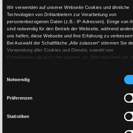
Wir verwenden auf unserer Webseite Cookies und ähnliche
Technologien von Drittanbietern zur Verarbeitung von
personenbezogenen Daten (z.B.: IP-Adressen). Einige von i
sind notwendig für den Betrieb der Webseite, während ander
uns helfen, diese Webseite und Ihre Erfahrung zu verbessern
Bei Auswahl der Schaltfläche „Alle zulassen“ stimmen Sie de
Verwendung aller Cookies und Dienste, sowohl von
Drittanbietern als auch den eigenen, zu. Bitte beachten Sie, 
bei Verwendung von Diensten und Setzen von Cookies von
Drittanbietern, eine Verarbeitung in unsicheren Drittländern
Einwilligungsauswahl
Weltgeschichte der Flüsse
(Länder außerhalb des EWR ohne adäquates
Notwendig
Datenschutzniveau) stattfinden kann. In diesem Zusammen
wie mächtige Ströme Reiche schufen, Kulturen
können aktuell Risiken für Betroffene nicht vollständig
zerstörten und unsere Zivilisation prägen
Präferenzen
ausgeschlossen werden. Eine Verarbeitung durch solche
Mediengruppe:
Sachbuch
Cookies oder Dienste erfolgt nur, wenn Sie die jeweilige
Verfasser:
Suche nach diesem Verfasser
Smith, Laurence C.
Einwilligung erteilen („Auswahl erlauben“) oder auf die
Statistiken
Schaltfläche „Alle zulassen“ klicken. Unter dem Punkt „Detai
Beschreibung ein-/ausblenden
zeigen“ finden Sie Erklärungen zu den verschiedenen Katego