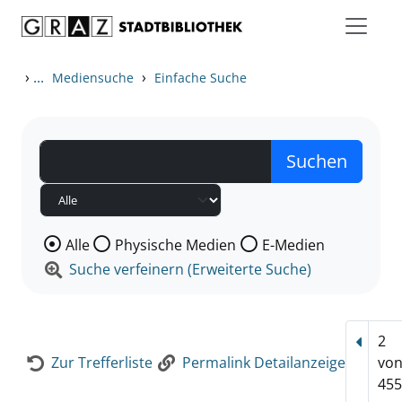
Zum Inhalt springen
Zur Detailanzeige springen
›
...
›
Mediensuche
Einfache Suche
Wählen Sie die Medienart nach der Sie suchen wollen
Alle
Physische Medien
E-Medien
Suche verfeinern (Erweiterte Suche)
2
Vorhe
Zur Trefferliste
Permalink Detailanzeige
vo
455