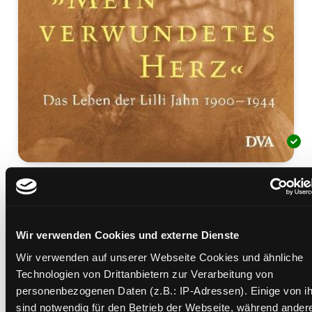
Mein verwundetes Herz
Das Leben der Lilli Jahn 1900 - 1944
Mediengruppe:
Sachbuch
Wir verwenden Cookies und externe Dienste
Verfasser:
Suche nach diesem Verfasser
Doerry, Martin
Wir verwenden auf unserer Webseite Cookies und ähnliche
Beschreibung ein-/ausblenden
Technologien von Drittanbietern zur Verarbeitung von
personenbezogenen Daten (z.B.: IP-Adressen). Einige von i
Mehr Informationen ein-/ausblenden
sind notwendig für den Betrieb der Webseite, während ander