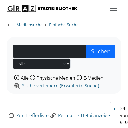
Zum Inhalt springen
Zur Detailanzeige springen
›
...
›
Mediensuche
Einfache Suche
Wählen Sie die Medienart nach der Sie suchen wollen
Alle
Physische Medien
E-Medien
Suche verfeinern (Erweiterte Suche)
24
Vorhe
Zur Trefferliste
Permalink Detailanzeige
vo
610