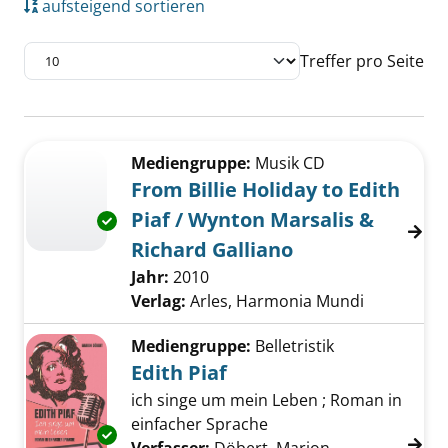
aufsteigend sortieren
Treffer pro Seite
Suchergebnis
Zu den Suchfiltern springen
Mediengruppe:
Musik CD
From Billie Holiday to Edith
Piaf / Wynton Marsalis &
Exemplar-Details von From Billie Holiday to E
Richard Galliano
Suche nach diesem Verfasser
Jahr:
2010
Verlag:
Arles, Harmonia Mundi
Mediengruppe:
Belletristik
Edith Piaf
ich singe um mein Leben ; Roman in
einfacher Sprache
Exemplar-Details von Edith Piaf anzeigen