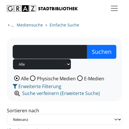
Zum Inhalt springen
Zu den Suchfiltern springen
Zur Trefferliste springen
›
...
›
Mediensuche
Einfache Suche
Wählen Sie die Medienart nach der Sie suchen wollen
Alle
Physische Medien
E-Medien
Erweiterte Filterung
Suche verfeinern (Erweiterte Suche)
Sortieren nach