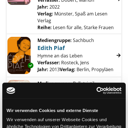
Verfasser:
Döbert, Marion
Suche nach die
Jahr:
2022
Verlag:
Münster, Spaß am Lesen
Verlag
Reihe:
Lesen für alle, Starke Frauen
Mediengruppe:
Sachbuch
Edith Piaf
Hymne an das Leben
Verfasser:
Rosteck, Jens
Suche nach diese
Exemplar-Details von Edith Piaf anzeigen
Jahr:
2013
Verlag:
Berlin, Propyläen
Mediengruppe:
Belletristik
Madame Piaf und das Lied
der Liebe
Exemplar-Details von Madame Piaf und das Li
Roman
Wir verwenden Cookies und externe Dienste
Verfasser:
Marly, Michelle
Suche nach die
Wir verwenden auf unserer Webseite Cookies und
Jahr:
2019
ähnliche Technologien von Drittanbietern zur Verarbeitung