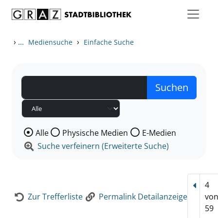
Zum Inhalt springen
Zur Detailanzeige springen
›
...
›
Mediensuche
Einfache Suche
Wählen Sie die Medienart nach der Sie suchen wollen
Alle
Physische Medien
E-Medien
Suche verfeinern (Erweiterte Suche)
4
Vorhe
Zur Trefferliste
Permalink Detailanzeige
vo
59