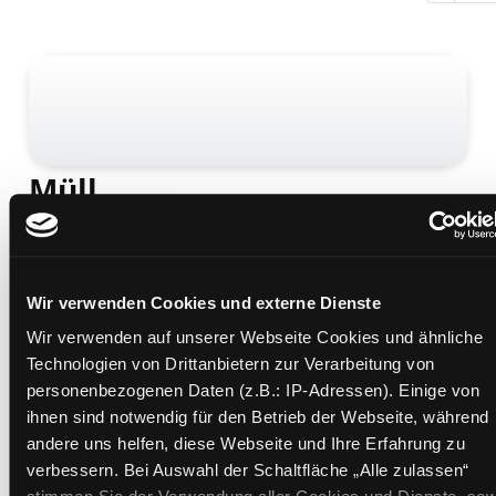
Müll
alles über die lästigste Sache der Welt
Mediengruppe:
Kinderbuch
Verfasser:
Raidt, Gerda [Verf.]
Wir verwenden Cookies und externe Dienste
Übergeordnetes Werk:
Plastik, nein danke! Zero
Waste und Nachhaltigkeit
Wir verwenden auf unserer Webseite Cookies und ähnliche
Technologien von Drittanbietern zur Verarbeitung von
Beschreibung ein-/ausblenden
personenbezogenen Daten (z.B.: IP-Adressen). Einige von
ihnen sind notwendig für den Betrieb der Webseite, während
Mehr Informationen ein-/ausblenden
andere uns helfen, diese Webseite und Ihre Erfahrung zu
verbessern. Bei Auswahl der Schaltfläche „Alle zulassen“