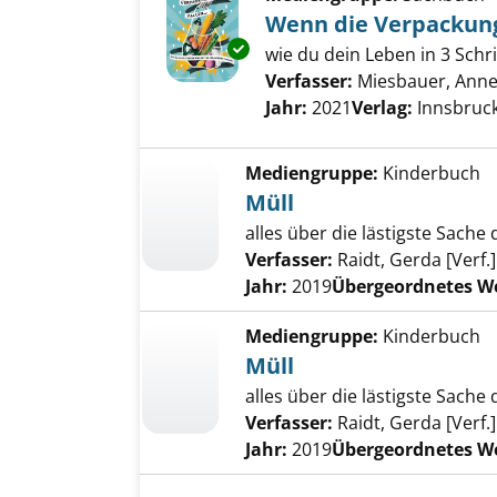
Wenn die Verpackungs
Exemplar-Details von Wenn die 
wie du dein Leben in 3 Schr
Verfasser:
Miesbauer, Ann
Jahr:
2021
Verlag:
Innsbruck
Mediengruppe:
Kinderbuch
Müll
alles über die lästigste Sache 
Verfasser:
Raidt, Gerda [Verf.]
Jahr:
2019
Übergeordnetes W
Mediengruppe:
Kinderbuch
Müll
alles über die lästigste Sache 
Verfasser:
Raidt, Gerda [Verf.]
Jahr:
2019
Übergeordnetes W