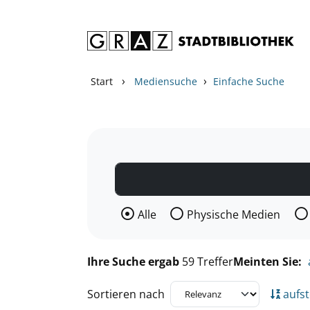
Zum Inhalt springen
Zu den Suchfiltern springen
Zur Trefferliste springen
›
›
Start
Mediensuche
Einfache Suche
Wählen Sie die Medienart nach der Si
Alle
Physische Medien
Ihre Suche ergab
59 Treffer
Meinten Sie:
Sortieren nach
aufst