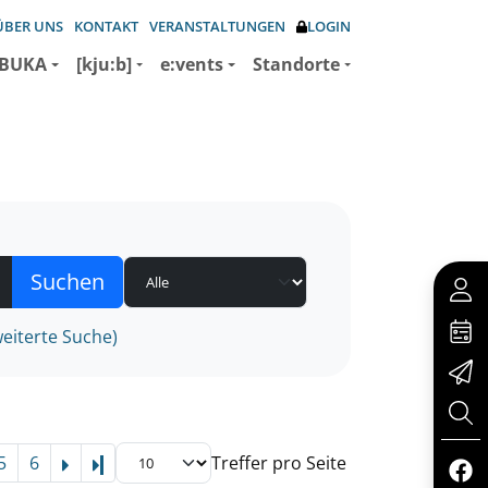
ÜBER UNS
KONTAKT
VERANSTALTUNGEN
LOGIN
BUKA
[kju:b]
e:vents
Standorte
eiterte Suche)
5
6
Treffer pro Seite
Letzte Seite