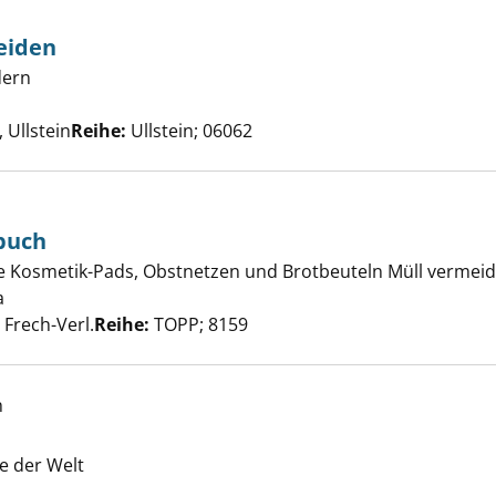
eiden
dern
Plastik vermeiden anzeigen
che nach diesem Verfasser
Ullstein
Reihe:
Ullstein; 06062
buch
o-Waste-Nähbuch anzeigen
ie Kosmetik-Pads, Obstnetzen und Brotbeuteln Müll vermei
a
Suche nach diesem Verfasser
 Frech-Verl.
Reihe:
TOPP; 8159
h
eigen
he der Welt
he nach diesem Verfasser