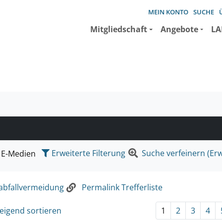
MEIN KONTO
SUCHE
Mitgliedschaft
Angebote
LA
e suchen wollen.
Erweiterte Filterung
Suche verfeinern (Erw
E-Medien
abfallvermeidung
Permalink Trefferliste
eigend sortieren
1
2
3
4