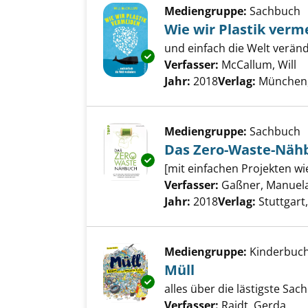
Mediengruppe:
Sachbuch
Wie wir Plastik verm
und einfach die Welt verän
Exemplar-Details von Wie wir 
Verfasser:
McCallum, Will
Su
Jahr:
2018
Verlag:
München, 
Mediengruppe:
Sachbuch
Das Zero-Waste-Näh
Exemplar-Details von Das Zer
[mit einfachen Projekten w
Verfasser:
Gaßner, Manuel
Jahr:
2018
Verlag:
Stuttgart,
Mediengruppe:
Kinderbuc
Müll
Exemplar-Details von Müll anz
alles über die lästigste Sac
Verfasser:
Raidt, Gerda
Suc