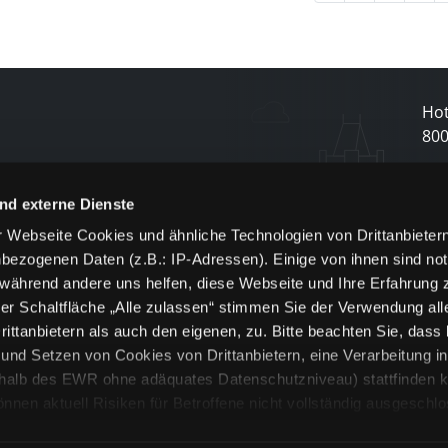
Hot
80
N
nd externe Dienste
 Webseite Cookies und ähnliche Technologien von Drittanbieter
und
bezogenen Daten (z.B.: IP-Adressen). Einige von ihnen sind not
j
 während andere uns helfen, diese Webseite und Ihre Erfahrung 
er Schaltfläche „Alle zulassen“ stimmen Sie der Verwendung all
ittanbietern als auch den eigenen, zu. Bitte beachten Sie, dass 
nd Setzen von Cookies von Drittanbietern, eine Verarbeitung i
rhalb des EWR ohne adäquates Datenschutzniveau) stattfinden k
n aktuell Risiken für Betroffene nicht vollständig ausgeschl
en
lche Cookies oder Dienste erfolgt nur, wenn Sie die jeweilige Ein