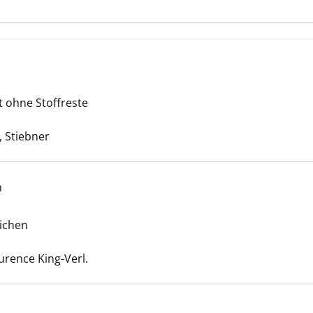
ste nähen anzeigen
t ohne Stoffreste
uche nach diesem Verfasser
 Stiebner
h
l mehr! anzeigen
eichen
Suche nach diesem Verfasser
aurence King-Verl.