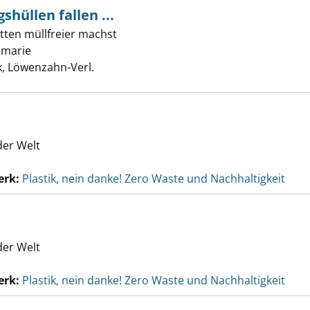
hüllen fallen ...
Verpackungshüllen fallen ... anzeigen
itten müllfreier machst
emarie
Suche nach diesem Verfasser
, Löwenzahn-Verl.
der Welt
erk:
Plastik, nein danke! Zero Waste und Nachhaltigkeit
der Welt
erk:
Plastik, nein danke! Zero Waste und Nachhaltigkeit