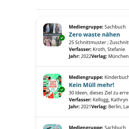
Suchergebnis
Zu den Suchfiltern springen
Mediengruppe:
Sachbuch
Zero waste nähen
Exemplar-Details von Zero wa
25 Schnittmuster ; Zuschnit
Verfasser:
Kroth, Stefanie
S
Jahr:
2022
Verlag:
München,
Mediengruppe:
Kinderbuc
Kein Müll mehr!
Exemplar-Details von Kein Mül
30 Ideen, dieses Ziel zu err
Verfasser:
Kellogg, Kathryn
Jahr:
2021
Verlag:
Berlin, L
Mediengruppe:
Sachbuch