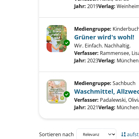
Jahr:
2019
Verlag:
Weinheim
Mediengruppe:
Kinderbuc
Grüner wird's wohl!
Exemplar-Details von Grüner w
Wir. Einfach. Nachhaltig.
Verfasser:
Rammensee, Lis
Jahr:
2023
Verlag:
München,
Mediengruppe:
Sachbuch
Waschmittel, Allzwec
Exemplar-Details von Waschmit
Verfasser:
Padalewski, Olivi
Jahr:
2021
Verlag:
München,
Zu den Suchfiltern springen
Sortieren nach
aufst