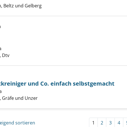
, Beltz und Gelberg
h
ird's wohl! anzeigen
a
Suche nach diesem Verfasser
 Dtv
kreiniger und Co. einfach selbstgemacht
tel, Allzweckreiniger und Co. einfach selbstgemacht anzeig
a
Suche nach diesem Verfasser
 Gräfe und Unzer
eigend sortieren
1
2
3
4