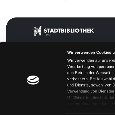
Wir verwenden Cookies u
Mitgliedschaft
Feedback
Wir verwenden auf unserer
Angebote
Kontakt
Verarbeitung von personen
LABUKA
Über uns
den Betrieb der Webseite,
verbessern. Bei Auswahl d
[kju:b]
Jobs
und Dienste, sowohl von Dr
News
Medienwunsch
Verwendung von Diensten u
Drittländern (Länder auße
Veranstaltungen
FAQs
diesem Zusammenhang könne
Standorte
Überweisungsdat
Eine Verarbeitung durch so