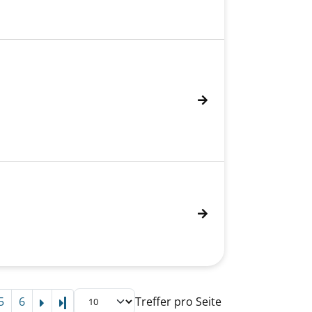
en
5
6
Treffer pro Seite
Letzte Seite