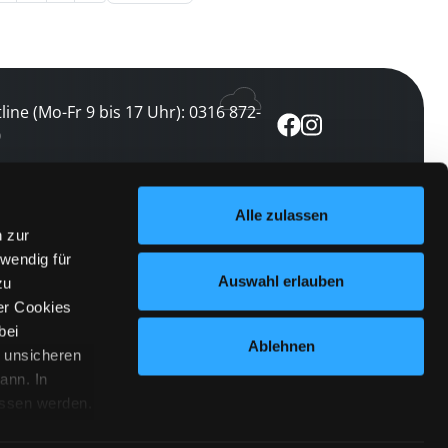
line (Mo-Fr 9 bis 17 Uhr): 0316 872-
0
ewsletter abonnieren
Alle zulassen
n zur
 keine Veranstaltung verpassen
wendig für
etzt abonnieren
Auswahl erlauben
zu
er Cookies
bei
Ablehnen
n unsicheren
ann. In
ossen werden.
Cookies
|
Impressum
|
Datenschutz
willigung
anmelden