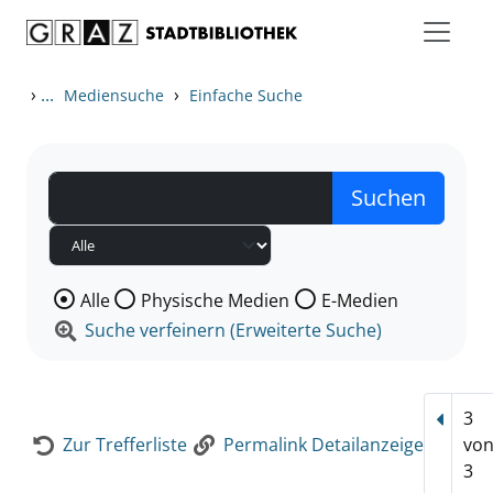
Zum Inhalt springen
Zur Detailanzeige springen
›
...
›
Mediensuche
Einfache Suche
Wählen Sie die Medienart nach der Sie suchen wollen
Alle
Physische Medien
E-Medien
Suche verfeinern (Erweiterte Suche)
3
Vorhe
Zur Trefferliste
Permalink Detailanzeige
vo
3