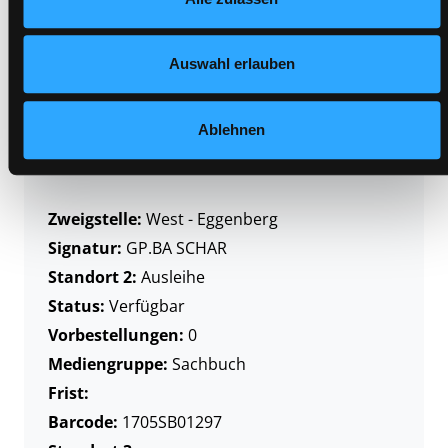
Datenschutzerklärung
und in unserem
Impressum
.
Vorbestellungen:
0
Mediengruppe:
Sachbuch
Frist:
Auswahl erlauben
Barcode:
1707SB00267
Standort 3:
Ablehnen
Zweigstelle:
West - Eggenberg
Signatur:
GP.BA SCHAR
Standort 2:
Ausleihe
Status:
Verfügbar
Vorbestellungen:
0
Mediengruppe:
Sachbuch
Frist:
Barcode:
1705SB01297