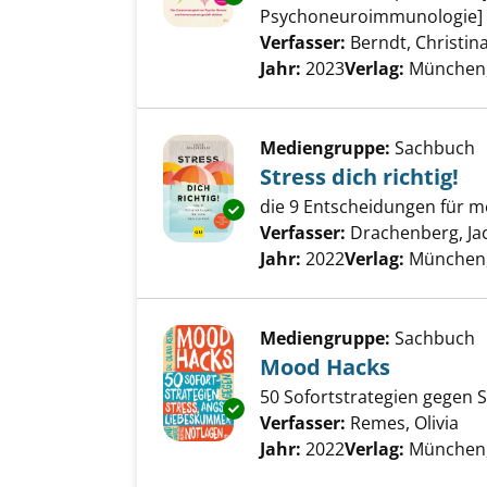
Psychoneuroimmunologie]
Verfasser:
Berndt, Christin
Jahr:
2023
Verlag:
München,
Mediengruppe:
Sachbuch
Stress dich richtig!
die 9 Entscheidungen für m
Exemplar-Details von Stress dic
Verfasser:
Drachenberg, Ja
Jahr:
2022
Verlag:
München,
Mediengruppe:
Sachbuch
Mood Hacks
50 Sofortstrategien gegen 
Exemplar-Details von Mood Ha
Verfasser:
Remes, Olivia
Suc
Jahr:
2022
Verlag:
München,