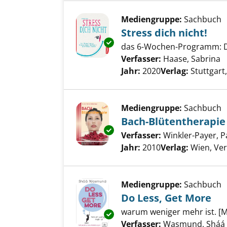
Mediengruppe:
Sachbuch
Stress dich nicht!
Exemplar-Details von Stress di
das 6-Wochen-Programm: De
Verfasser:
Haase, Sabrina
S
Jahr:
2020
Verlag:
Stuttgart,
Mediengruppe:
Sachbuch
Bach-Blütentherapie
Exemplar-Details von Bach-Blü
Verfasser:
Winkler-Payer, Pa
Jahr:
2010
Verlag:
Wien, Ver
Mediengruppe:
Sachbuch
Do Less, Get More
warum weniger mehr ist. [M
Exemplar-Details von Do Less,
Verfasser:
Wasmund, Sháá