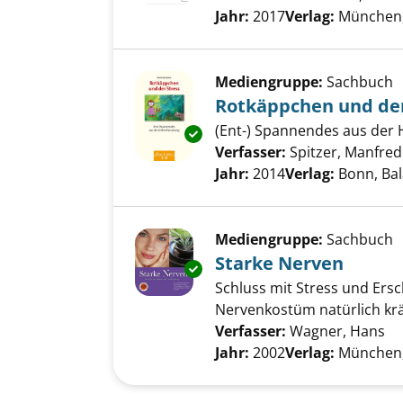
Jahr:
2017
Verlag:
München,
Mediengruppe:
Sachbuch
Rotkäppchen und der
(Ent-) Spannendes aus der 
Exemplar-Details von Rotkäpp
Verfasser:
Spitzer, Manfred
Jahr:
2014
Verlag:
Bonn, Bal
Mediengruppe:
Sachbuch
Starke Nerven
Exemplar-Details von Starke N
Schluss mit Stress und Ers
Nervenkostüm natürlich kräf
Verfasser:
Wagner, Hans
Su
Jahr:
2002
Verlag:
München,