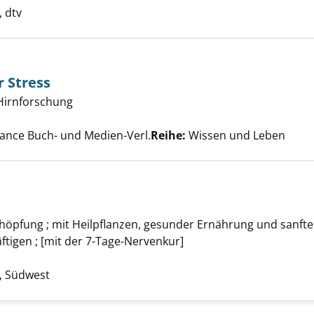
 dtv
 Stress
Hirnforschung
chen und der Stress anzeigen
Suche nach diesem Verfasser
ance Buch- und Medien-Verl.
Reihe:
Wissen und Leben
erven anzeigen
chöpfung ; mit Heilpflanzen, gesunder Ernährung und sanft
tigen ; [mit der 7-Tage-Nervenkur]
che nach diesem Verfasser
 Südwest