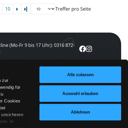
10
Treffer pro Seite
Letzte Seite
line (Mo-Fr 9 bis 17 Uhr): 0316 872-
0
ewsletter abonnieren
Alle zulassen
n zur
 keine Veranstaltung verpassen
wendig für
etzt abonnieren
Auswahl erlauben
zu
er Cookies
bei
Ablehnen
n unsicheren
ann. In