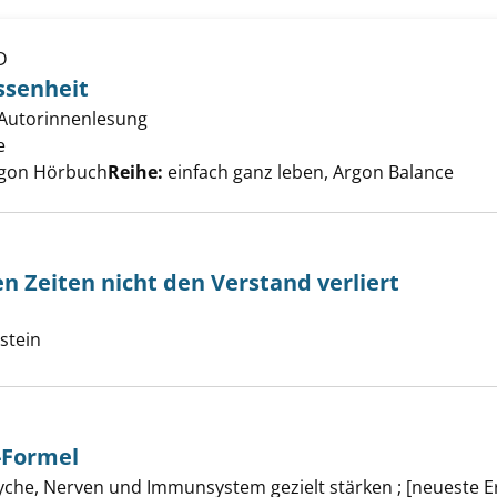
D
sel zur Gelassenheit anzeigen
assenheit
; Autorinnenlesung
e
Suche nach diesem Verfasser
Argon Hörbuch
Reihe:
einfach ganz leben, Argon Balance
n Zeiten nicht den Verstand verliert
uche nach diesem Verfasser
n verrückten Zeiten nicht den Verstand verliert anzeigen
lstein
-Formel
che, Nerven und Immunsystem gezielt stärken ; [neueste E
ndum-Gesund-Formel anzeigen