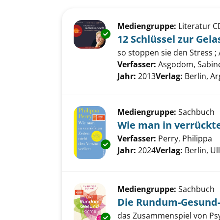
Suchergebnis
Zu den Suchfiltern springen
Mediengruppe:
Literatur C
Exemplar-Details von 12 Schlüs
12 Schlüssel zur Gel
so stoppen sie den Stress 
Verfasser:
Asgodom, Sabin
Jahr:
2013
Verlag:
Berlin, 
Mediengruppe:
Sachbuch
Wie man in verrückte
Verfasser:
Perry, Philippa
S
Exemplar-Details von Wie man i
Jahr:
2024
Verlag:
Berlin, Ul
Mediengruppe:
Sachbuch
Die Rundum-Gesund
das Zusammenspiel von Psy
Exemplar-Details von Die Ru