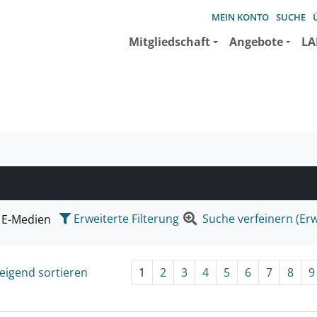
MEIN KONTO
SUCHE
Mitgliedschaft
Angebote
LA
e suchen wollen.
Erweiterte Filterung
Suche verfeinern (Erw
E-Medien
eigend sortieren
1
2
3
4
5
6
7
8
9