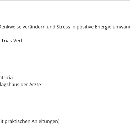
ch nicht! anzeigen
nkweise verändern und Stress in positive Energie umwan
uche nach diesem Verfasser
 Trias-Verl.
tentherapie anzeigen
tricia
Suche nach diesem Verfasser
lagshaus der Ärzte
it praktischen Anleitungen]
 Get More anzeigen
Suche nach diesem Verfasser