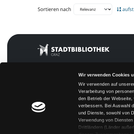
Zu den Suchfiltern springen
Sortieren nach
aufst
Wir verwenden Cookies u
Mitgliedschaft
Feedback
Wir verwenden auf unserer
Angebote
Kontakt
Verarbeitung von personen
LABUKA
Über uns
den Betrieb der Webseite,
verbessern. Bei Auswahl d
[kju:b]
Jobs
und Dienste, sowohl von Dr
News
Medienwunsch
Verwendung von Diensten u
Drittländern (Länder auße
Veranstaltungen
FAQs