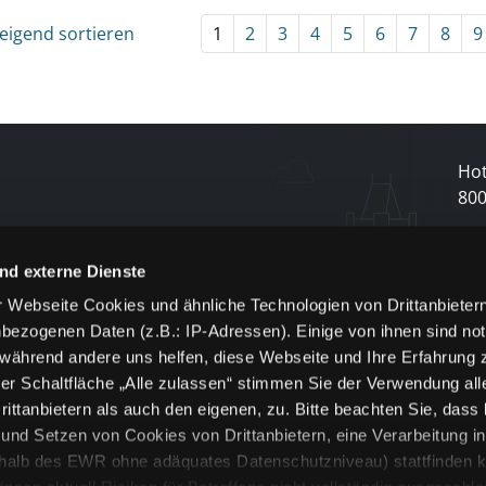
eigend sortieren
1
2
3
4
5
6
7
8
9
Hot
80
N
nd externe Dienste
 Webseite Cookies und ähnliche Technologien von Drittanbieter
und
bezogenen Daten (z.B.: IP-Adressen). Einige von ihnen sind not
j
 während andere uns helfen, diese Webseite und Ihre Erfahrung 
er Schaltfläche „Alle zulassen“ stimmen Sie der Verwendung all
ittanbietern als auch den eigenen, zu. Bitte beachten Sie, dass 
nd Setzen von Cookies von Drittanbietern, eine Verarbeitung i
rhalb des EWR ohne adäquates Datenschutzniveau) stattfinden k