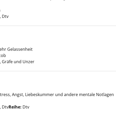
a
Suche nach diesem Verfasser
 Dtv
ehr Gelassenheit
h richtig! anzeigen
cob
Suche nach diesem Verfasser
 Gräfe und Unzer
Stress, Angst, Liebeskummer und andere mentale Notlagen
cks anzeigen
he nach diesem Verfasser
 Dtv
Reihe:
Dtv