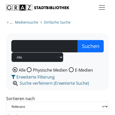
Zum Inhalt springen
Zu den Suchfiltern springen
Zur Trefferliste springen
›
...
›
Mediensuche
Einfache Suche
Wählen Sie die Medienart nach der Sie suchen wollen
Alle
Physische Medien
E-Medien
Erweiterte Filterung
Suche verfeinern (Erweiterte Suche)
Sortieren nach