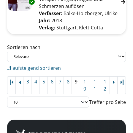
Exemplar-Details von Zittern Sie sich frei! an
Schmerzen auflösen
Verfasser:
Balke-Holzberger, Ulrike
Suche 
Jahr:
2018
Verlag:
Stuttgart, Klett-Cotta
Zu den Suchfiltern springen
Sortieren nach
aufsteigend sortieren
3
4
5
6
7
8
9
1
1
1
Letz
0
1
2
Treffer pro Seite