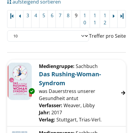
aufsteigend sortieren
3
4
5
6
7
8
9
1
1
1
Letz
0
1
2
Treffer pro Seite
Suchergebnis
Zu den Suchfiltern springen
Mediengruppe:
Sachbuch
Das Rushing-Woman-
Syndrom
was Dauerstress unserer
Exemplar-Details von Das Rushing-Woman-S
Gesundheit antut
Verfasser:
Weaver, Libby
Suche nach dies
Jahr:
2017
Verlag:
Stuttgart, Trias-Verl.