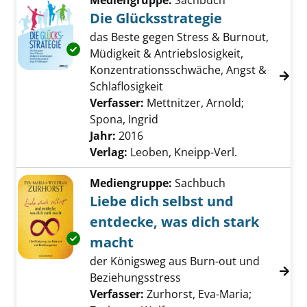
Mediengruppe:
Sachbuch
Die Glücksstrategie
das Beste gegen Stress & Burnout,
Exemplar-Details von Die Glücksstrategie an
Müdigkeit & Antriebslosigkeit,
Konzentrationsschwäche, Angst &
Schlaflosigkeit
Verfasser:
Mettnitzer, Arnold
;
Spona, Ingrid
Suche nach diesem Verfasse
Jahr:
2016
Verlag:
Leoben, Kneipp-Verl.
Mediengruppe:
Sachbuch
Liebe dich selbst und
entdecke, was dich stark
Exemplar-Details von Liebe dich selbst und e
macht
der Königsweg aus Burn-out und
Beziehungsstress
Verfasser:
Zurhorst, Eva-Maria
;