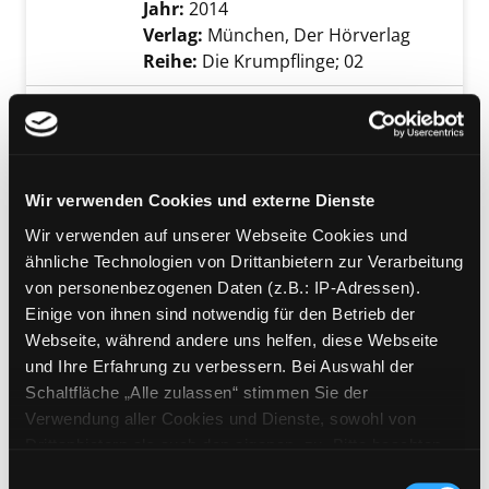
Jahr:
2014
Verlag:
München, Der Hörverlag
Reihe:
Die Krumpflinge; 02
Mediengruppe:
Kinderbuch
Das Müffelmonster Brüllala
Verfasser:
Mulders, Jean-Paul
Suche nach 
Jahr:
2015
Exemplar-Details von Das Müffelmonster Brül
Wir verwenden Cookies und externe Dienste
Verlag:
Zürich, Bohem Press
Wir verwenden auf unserer Webseite Cookies und
ähnliche Technologien von Drittanbietern zur Verarbeitung
Mediengruppe:
Literatur CD
von personenbezogenen Daten (z.B.: IP-Adressen).
Glucksi zieht nach
Exemplar-Details von Glucksi zieht nach Mon
Einige von ihnen sind notwendig für den Betrieb der
Monsterstadt
Webseite, während andere uns helfen, diese Webseite
Lesung
und Ihre Erfahrung zu verbessern. Bei Auswahl der
Verfasser:
Brändle, Bine
Suche nach diese
Schaltfläche „Alle zulassen“ stimmen Sie der
Jahr:
2013
Verwendung aller Cookies und Dienste, sowohl von
Verlag:
Dortmund, Igel-Records
Drittanbietern als auch den eigenen, zu. Bitte beachten
Reihe:
Meine kleinen Monster
Sie, dass bei Verwendung von Diensten und Setzen von
Einwilligungsauswahl