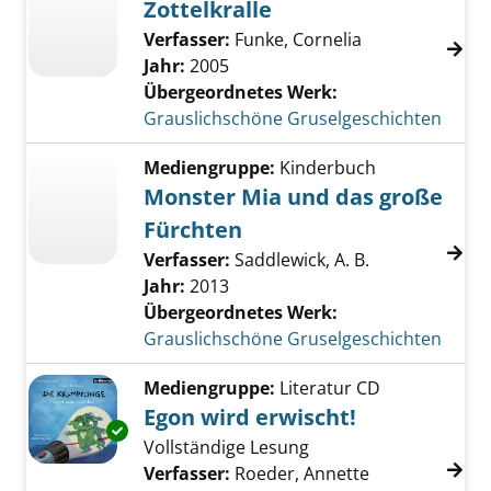
Zottelkralle
Verfasser:
Funke, Cornelia
Jahr:
2005
Übergeordnetes Werk:
Grauslichschöne Gruselgeschichten
Mediengruppe:
Kinderbuch
Monster Mia und das große
Fürchten
Verfasser:
Saddlewick, A. B.
Jahr:
2013
Übergeordnetes Werk:
Grauslichschöne Gruselgeschichten
Mediengruppe:
Literatur CD
Egon wird erwischt!
Exemplar-Details von Egon wird erwischt! an
Vollständige Lesung
Verfasser:
Roeder, Annette
Suche nach di