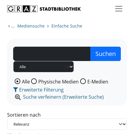
Zum Inhalt springen
Zu den Suchfiltern springen
Zur Trefferliste springen
›
...
›
Mediensuche
Einfache Suche
Wählen Sie die Medienart nach der Sie suchen wollen
Alle
Physische Medien
E-Medien
Erweiterte Filterung
Suche verfeinern (Erweiterte Suche)
Sortieren nach