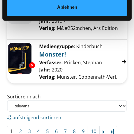
Jack der Monsterschreck
Ablehnen
Verfasser:
Brallier, Max
Jahr:
2019 -
Verlag:
M&#252;nchen, Ars Edition
Mediengruppe:
Kinderbuch
Monster!
Verfasser:
Pricken, Stephan
Suche nach di
Exemplar-Details von Monster! anzeigen
Jahr:
2020
Verlag:
Münster, Coppenrath-Verl.
Zu den Suchfiltern springen
Sortieren nach
aufsteigend sortieren
1
2
3
4
5
6
7
8
9
10
Letzte Se