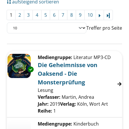
aufsteigend sortieren
1
2
3
4
5
6
7
8
9
10
Letzte Se
Treffer pro Seite
Suchergebnis
Zu den Suchfiltern springen
Mediengruppe:
Literatur MP3-CD
Die Geheimnisse von
Exemplar-Details von Die Geheimnisse von O
Oaksend - Die
Monsterprüfung
Lesung
Verfasser:
Martin, Andrea
Suche nach die
Jahr:
2019
Verlag:
Köln, Wort Art
Reihe:
1
Mediengruppe:
Kinderbuch