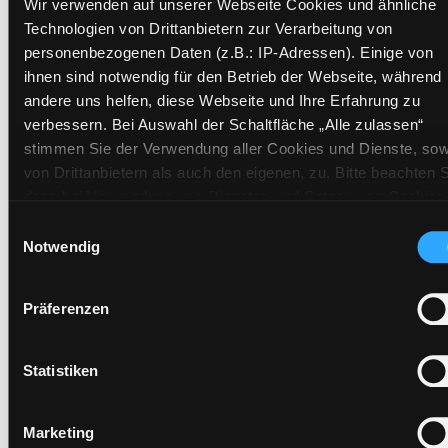
Wir verwenden auf unserer Webseite Cookies und ähnliche
Signatur:
NB.OT DIE
Technologien von Drittanbietern zur Verarbeitung von
Standort 2:
Ausleihe
personenbezogenen Daten (z.B.: IP-Adressen). Einige von
Status:
Verfügbar
ihnen sind notwendig für den Betrieb der Webseite, während
Vorbestellungen:
0
andere uns helfen, diese Webseite und Ihre Erfahrung zu
verbessern. Bei Auswahl der Schaltfläche „Alle zulassen“
Mediengruppe:
Sachbuch
stimmen Sie der Verwendung aller Cookies und Dienste, sow
Frist:
von Drittanbietern als auch den eigenen, zu. Bitte beachten S
Barcode:
2106SB00901
dass bei Verwendung von Diensten und Setzen von Cookies
Standort 3:
von Drittanbietern, eine Verarbeitung in unsicheren Drittlände
Einwilligungsauswahl
(Länder außerhalb des EWR ohne adäquates
Notwendig
Datenschutzniveau) stattfinden kann. In diesem Zusammen
können aktuell Risiken für Betroffene nicht vollständig
Präferenzen
Zweigstelle:
West - Eggenberg
ausgeschlossen werden. Eine Verarbeitung durch solche
Signatur:
NB.OT DIE
Cookies oder Dienste erfolgt nur, wenn Sie die jeweilige
Einwilligung erteilen („Auswahl erlauben“) oder auf die
Standort 2:
Ausleihe
Statistiken
Schaltfläche „Alle zulassen“ klicken. Unter dem Punkt „Detai
Status:
Verfügbar
zeigen“ finden Sie Erklärungen zu den verschiedenen
Vorbestellungen:
0
Marketing
Kategorien von Cookies und ähnlichen Technologien.