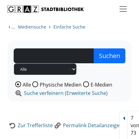
Zum Inhalt springen
Zur Detailanzeige springen
›
...
›
Mediensuche
Einfache Suche
Wählen Sie die Medienart nach der Sie suchen wollen
Alle
Physische Medien
E-Medien
Suche verfeinern (Erweiterte Suche)
7
Vorhe
Zur Trefferliste
Permalink Detailanzeige
vo
73