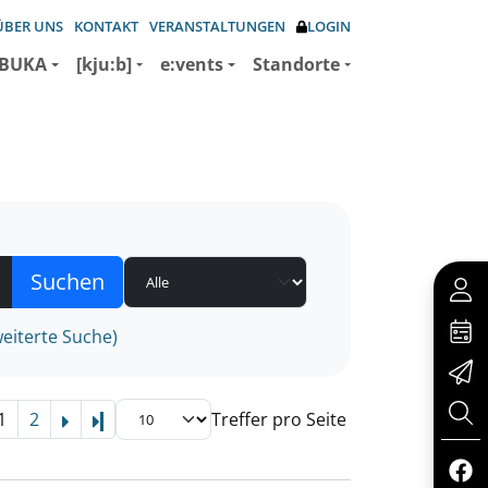
ÜBER UNS
KONTAKT
VERANSTALTUNGEN
LOGIN
BUKA
[kju:b]
e:vents
Standorte
eiterte Suche)
1
2
Treffer pro Seite
Letzte Seite