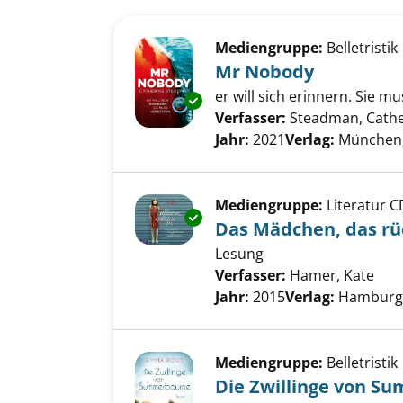
Suchergebnis
Zu den Suchfiltern springen
Mediengruppe:
Belletristik
Mr Nobody
er will sich erinnern. Sie mu
Exemplar-Details von Mr Nobo
Verfasser:
Steadman, Cathe
Jahr:
2021
Verlag:
München, 
Mediengruppe:
Literatur C
Exemplar-Details von Das Mädc
Das Mädchen, das rü
Lesung
Verfasser:
Hamer, Kate
Suc
Jahr:
2015
Verlag:
Hamburg,
Mediengruppe:
Belletristik
Die Zwillinge von S