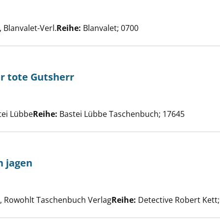
llinge von Summerbourne anzeigen
he nach diesem Verfasser
Blanvalet-Verl.
Reihe:
Blanvalet; 0700
r tote Gutsherr
aisin und der tote Gutsherr anzeigen
he nach diesem Verfasser
tei Lübbe
Reihe:
Bastei Lübbe Taschenbuch; 17645
h jagen
ten, die dich jagen anzeigen
 nach diesem Verfasser
 Rowohlt Taschenbuch Verlag
Reihe:
Detective Robert Kett;