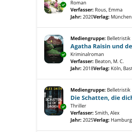
Roman
Exemplar-Details von Die Zwi
Verfasser:
Rous, Emma
Suc
Jahr:
2020
Verlag:
München, 
Mediengruppe:
Belletristik
Agatha Raisin und de
Kriminalroman
Exemplar-Details von Agatha R
Verfasser:
Beaton, M. C.
Suc
Jahr:
2018
Verlag:
Köln, Bas
Mediengruppe:
Belletristik
Die Schatten, die dic
Thriller
Exemplar-Details von Die Schat
Verfasser:
Smith, Alex
Suche
Jahr:
2025
Verlag:
Hamburg,