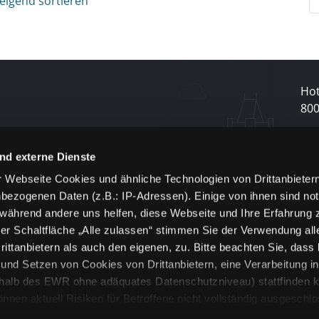
eigend sortieren
Hot
80
N
nd externe Dienste
 Webseite Cookies und ähnliche Technologien von Drittanbieter
und
bezogenen Daten (z.B.: IP-Adressen). Einige von ihnen sind not
j
 während andere uns helfen, diese Webseite und Ihre Erfahrung 
er Schaltfläche „Alle zulassen“ stimmen Sie der Verwendung all
ittanbietern als auch den eigenen, zu. Bitte beachten Sie, dass 
nd Setzen von Cookies von Drittanbietern, eine Verarbeitung i
rhalb des EWR ohne adäquates Datenschutzniveau) stattfinden k
n aktuell Risiken für Betroffene nicht vollständig ausgeschl
en
lche Cookies oder Dienste erfolgt nur, wenn Sie die jeweilige Ein