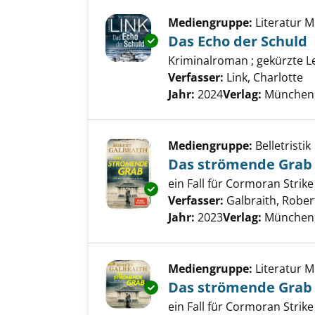
Mediengruppe:
Literatur 
Das Echo der Schuld
Exemplar-Details von Das Echo
Kriminalroman ; gekürzte 
Verfasser:
Link, Charlotte
Su
Jahr:
2024
Verlag:
München
Mediengruppe:
Belletristik
Das strömende Grab
ein Fall für Cormoran Strike
Exemplar-Details von Das str
Verfasser:
Galbraith, Rober
Jahr:
2023
Verlag:
München, 
Mediengruppe:
Literatur 
Das strömende Grab
Exemplar-Details von Das str
ein Fall für Cormoran Strik