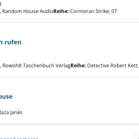
t
Suche nach diesem Verfasser
, Random House Audio
Reihe:
Cormoran Strike; 07
h rufen
men, die dich rufen anzeigen
 nach diesem Verfasser
 Rowohlt Taschenbuch Verlag
Reihe:
Detective Robert Kett;
ouse
che nach diesem Verfasser
o en Fleat House anzeigen
laza Janés