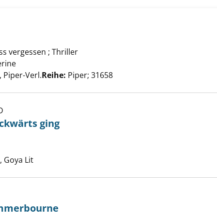
ss vergessen ; Thriller
dy anzeigen
rine
Suche nach diesem Verfasser
Piper-Verl.
Reihe:
Piper; 31658
D
hen, das rückwärts ging anzeigen
ckwärts ging
he nach diesem Verfasser
 Goya Lit
ummerbourne