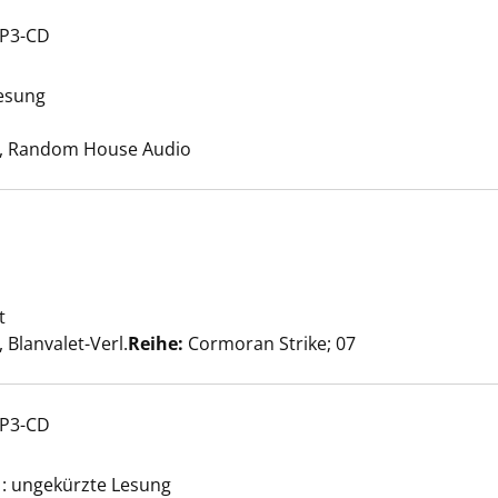
MP3-CD
 der Schuld anzeigen
Lesung
che nach diesem Verfasser
, Random House Audio
ömende Grab anzeigen
t
Suche nach diesem Verfasser
Blanvalet-Verl.
Reihe:
Cormoran Strike; 07
MP3-CD
ömende Grab anzeigen
e : ungekürzte Lesung