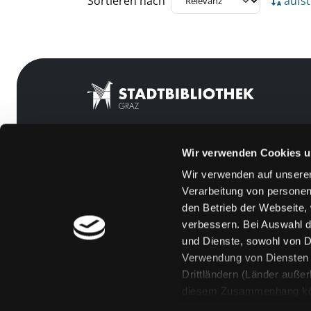
Sortieren nach
aufst
Wir verwenden Cookies u
Mitgliedschaft
Feedback
Wir verwenden auf unserer
Angebote
Kontakt
Verarbeitung von personen
LABUKA
Über uns
den Betrieb der Webseite,
verbessern. Bei Auswahl d
[kju:b]
Jobs
und Dienste, sowohl von Dr
News
Medienwunsch
Verwendung von Diensten u
Drittländern (Länder auße
Veranstaltungen
FAQs
diesem Zusammenhang könne
Standorte
Überweisungsdat
Eine Verarbeitung durch so