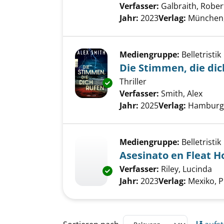
Verfasser:
Galbraith, Rober
Jahr:
2023
Verlag:
München
Mediengruppe:
Belletristik
Die Stimmen, die dic
Thriller
Exemplar-Details von Die Stim
Verfasser:
Smith, Alex
Suche
Jahr:
2025
Verlag:
Hamburg,
Mediengruppe:
Belletristik
Asesinato en Fleat H
Verfasser:
Riley, Lucinda
Su
Exemplar-Details von Asesinat
Jahr:
2023
Verlag:
Mexiko, P
Zu den Suchfiltern springen