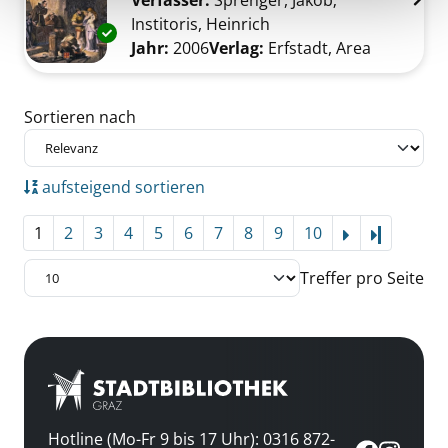
Verfasser:
Sprenger, Jakob
;
Institoris, Heinrich
Suche nach diesem Ver
Exemplar-Details von Der Hexenhammer anz
Jahr:
2006
Verlag:
Erfstadt, Area
Zu den Suchfiltern springen
Sortieren nach
aufsteigend sortieren
1
2
3
4
5
6
7
8
9
10
Letzte Se
Treffer pro Seite
Hotline (Mo-Fr 9 bis 17 Uhr): 0316 872-