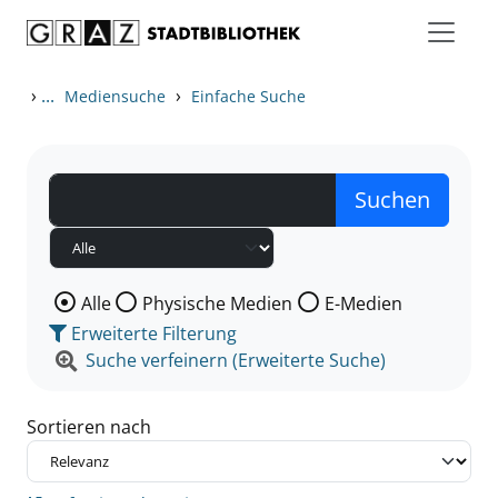
Zum Inhalt springen
Zu den Suchfiltern springen
Zur Trefferliste springen
›
...
›
Mediensuche
Einfache Suche
Wählen Sie die Medienart nach der Sie suchen wollen
Alle
Physische Medien
E-Medien
Erweiterte Filterung
Suche verfeinern (Erweiterte Suche)
Sortieren nach