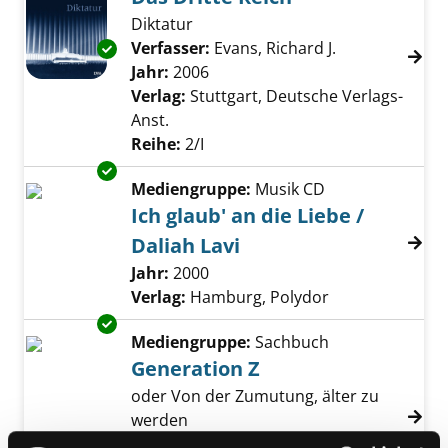
Diktatur
Verfasser:
Evans, Richard J.
Suche nach di
Exemplar-Details von Das Dritte Reich anzei
Jahr:
2006
Verlag:
Stuttgart, Deutsche Verlags-
Anst.
Reihe:
2/I
Exemplar-Details von Ich glaub' an die Liebe /
Mediengruppe:
Musik CD
Ich glaub' an die Liebe /
Daliah Lavi
Suche nach diesem Verfasser
Jahr:
2000
Verlag:
Hamburg, Polydor
Exemplar-Details von Generation Z anzeigen
Mediengruppe:
Sachbuch
Generation Z
oder Von der Zumutung, älter zu
werden
Verfasser:
Mohr, Reinhard
Suche nach die