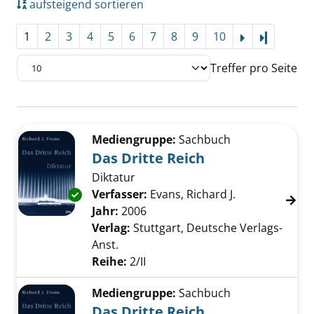
aufsteigend sortieren
1
2
3
4
5
6
7
8
9
10
Letzte Se
Treffer pro Seite
Suchergebnis
Zu den Suchfiltern springen
Mediengruppe:
Sachbuch
Das Dritte Reich
Diktatur
Verfasser:
Evans, Richard J.
Suche nach di
Exemplar-Details von Das Dritte Reich anzei
Jahr:
2006
Verlag:
Stuttgart, Deutsche Verlags-
Anst.
Reihe:
2/II
Mediengruppe:
Sachbuch
Das Dritte Reich