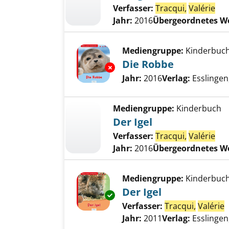
Verfasser:
Tracqui,
Valérie
Jahr:
2016
Übergeordnetes W
Mediengruppe:
Kinderbuc
Die Robbe
Exemplar-Details von Die Robb
Suche nach diesem Verfass
Jahr:
2016
Verlag:
Esslingen,
Mediengruppe:
Kinderbuch
Der Igel
Verfasser:
Tracqui,
Valérie
Jahr:
2016
Übergeordnetes W
Mediengruppe:
Kinderbuc
Der Igel
Exemplar-Details von Der Igel 
Verfasser:
Tracqui,
Valérie
S
Jahr:
2011
Verlag:
Esslingen