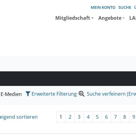
MEIN KONTO
SUCHE
Mitgliedschaft
Angebote
LA
e suchen wollen.
Erweiterte Filterung
Suche verfeinern (Erw
E-Medien
eigend sortieren
1
2
3
4
5
6
7
8
9