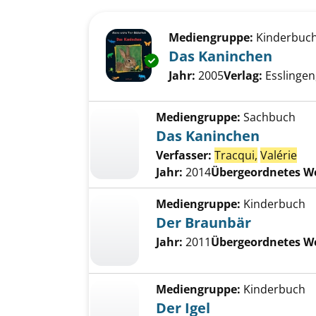
Suchergebnis
Zu den Suchfiltern springen
Mediengruppe:
Kinderbuc
Das Kaninchen
Exemplar-Details von Das Kan
Suche nach diesem Verfass
Jahr:
2005
Verlag:
Esslingen
Mediengruppe:
Sachbuch
Das Kaninchen
Verfasser:
Tracqui,
Valérie
Jahr:
2014
Übergeordnetes W
Mediengruppe:
Kinderbuch
Der Braunbär
Jahr:
2011
Übergeordnetes W
Mediengruppe:
Kinderbuch
Der Igel