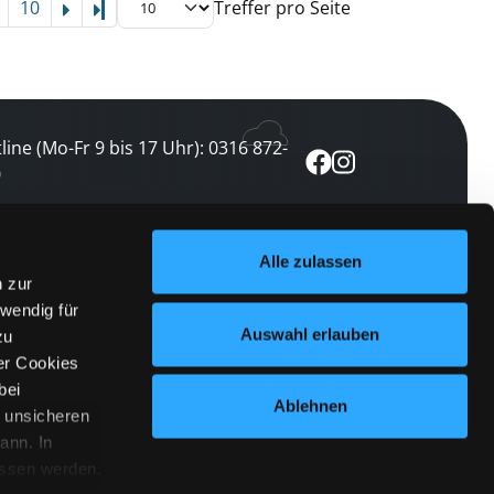
10
Treffer pro Seite
Letzte Seite
line (Mo-Fr 9 bis 17 Uhr): 0316 872-
0
ewsletter abonnieren
Alle zulassen
n zur
 keine Veranstaltung verpassen
wendig für
etzt abonnieren
Auswahl erlauben
zu
er Cookies
bei
Ablehnen
n unsicheren
ann. In
ossen werden.
anmelden