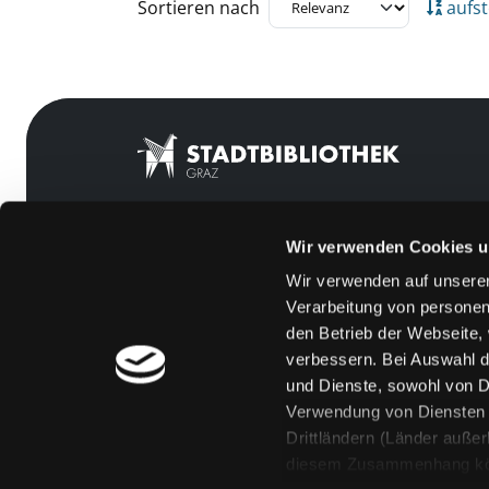
Zu den Suchfiltern springen
Sortieren nach
aufst
Wir verwenden Cookies u
Mitgliedschaft
Feedback
Wir verwenden auf unserer
Angebote
Kontakt
Verarbeitung von personen
LABUKA
Über uns
den Betrieb der Webseite,
verbessern. Bei Auswahl d
[kju:b]
Jobs
und Dienste, sowohl von Dr
News
Medienwunsch
Verwendung von Diensten u
Drittländern (Länder auße
Veranstaltungen
FAQs
diesem Zusammenhang könne
Standorte
Überweisungsdat