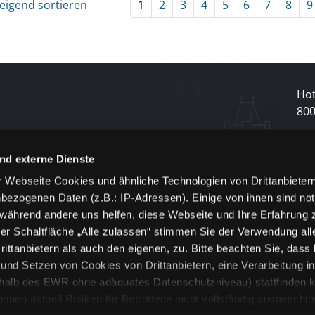
eigend sortieren
1
2
3
4
5
6
7
8
9
Hot
80
N
nd externe Dienste
 Webseite Cookies und ähnliche Technologien von Drittanbieter
und
bezogenen Daten (z.B.: IP-Adressen). Einige von ihnen sind not
j
 während andere uns helfen, diese Webseite und Ihre Erfahrung 
er Schaltfläche „Alle zulassen“ stimmen Sie der Verwendung all
ittanbietern als auch den eigenen, zu. Bitte beachten Sie, dass 
nd Setzen von Cookies von Drittanbietern, eine Verarbeitung i
rhalb des EWR ohne adäquates Datenschutzniveau) stattfinden k
n aktuell Risiken für Betroffene nicht vollständig ausgeschl
en