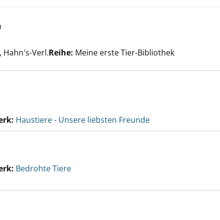
h
inchen anzeigen
er
, Hahn's-Verl.
Reihe:
Meine erste Tier-Bibliothek
erk:
Haustiere - Unsere liebsten Freunde
erk:
Bedrohte Tiere