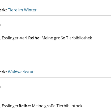
erk:
Tiere im Winter
h
e anzeigen
er
 Esslinger-Verl.
Reihe:
Meine große Tierbibliothek
erk:
Waldwerkstatt
h
anzeigen
uche nach diesem Verfasser
, Esslinger
Reihe:
Meine große Tierbibliothek