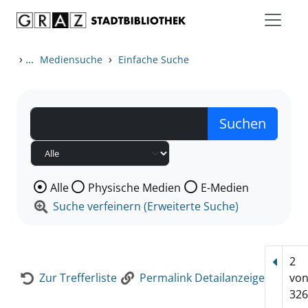
Zum Inhalt springen
Zur Detailanzeige springen
›
...
›
Mediensuche
Einfache Suche
Wählen Sie die Medienart nach der Sie suchen wollen
Alle
Physische Medien
E-Medien
Suche verfeinern (Erweiterte Suche)
2
Vorhe
Zur Trefferliste
Permalink Detailanzeige
vo
326