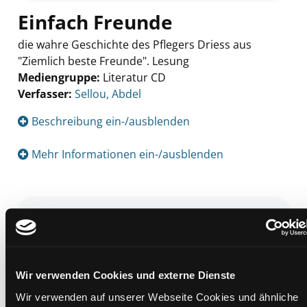
Einfach Freunde
die wahre Geschichte des Pflegers Driess aus
"Ziemlich beste Freunde". Lesung
Mediengruppe:
Literatur CD
Verfasser:
Suche nach diesem Verfasser
Sellou, Abdel
Beschreibung ein-/ausblenden
Mehr Informationen ein-/ausblenden
Exemplare
Zweigstelle:
Nord - Geidorf
Signatur:
TD.NK.QW SEL
Wir verwenden Cookies und externe Dienste
Standort 2:
Ausleihe
Wir verwenden auf unserer Webseite Cookies und ähnliche
Status:
Verfügbar