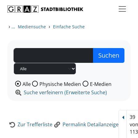
Zum Inhalt springen
Zur Detailanzeige springen
›
...
›
Mediensuche
Einfache Suche
Wählen Sie die Medienart nach der Sie suchen wollen
Alle
Physische Medien
E-Medien
Suche verfeinern (Erweiterte Suche)
39
Vorhe
Zur Trefferliste
Permalink Detailanzeige
vo
113