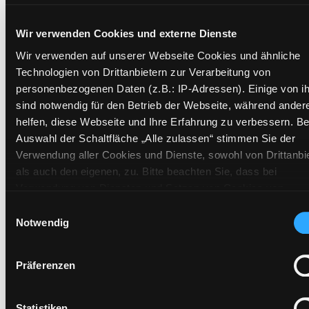
Zweigstelle:
Nord - Geidorf
Wir verwenden Cookies und externe Dienste
Signatur:
DR.DH LOI
Wir verwenden auf unserer Webseite Cookies und ähnliche
Technologien von Drittanbietern zur Verarbeitung von
Standort 2:
Ausleihe
personenbezogenen Daten (z.B.: IP-Adressen). Einige von i
Status:
Verfügbar
sind notwendig für den Betrieb der Webseite, während ander
Vorbestellungen:
0
helfen, diese Webseite und Ihre Erfahrung zu verbessern. Be
Mediengruppe:
Belletristik
Auswahl der Schaltfläche „Alle zulassen“ stimmen Sie der
Frist:
Verwendung aller Cookies und Dienste, sowohl von Drittanbi
als auch den eigenen, zu. Bitte beachten Sie, dass bei
Barcode:
1108SB02798
Verwendung von Diensten und Setzen von Cookies von
Standort 3:
Drittanbietern, eine Verarbeitung in unsicheren Drittländern
Einwilligungsauswahl
(Länder außerhalb des EWR ohne adäquates Datenschutzni
Notwendig
stattfinden kann. In diesem Zusammenhang können aktuell
Risiken für Betroffene nicht vollständig ausgeschlossen wer
Zweigstelle:
Süd - Lauzilgasse
Präferenzen
Eine Verarbeitung durch solche Cookies oder Dienste erfolgt 
Signatur:
DR.DH LOI
wenn Sie die jeweilige Einwilligung erteilen („Auswahl erlaube
Standort 2:
Depot
oder auf die Schaltfläche „Alle zulassen“ klicken. Unter dem
Statistiken