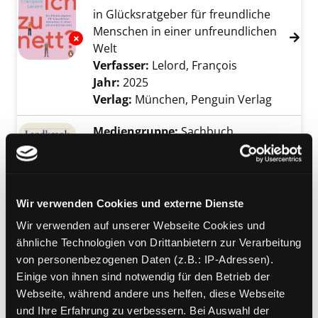
in Glücksratgeber für freundliche
Menschen in einer unfreundlichen
Exemplar-Details von Bin ich zu nett? anzeig
Welt
Verfasser:
Lelord, François
Suche nach di
Jahr:
2025
Verlag:
München, Penguin Verlag
Mediengruppe:
Sachbuch
Landkrank
ein Essay
Verfasser:
Schultz, Nikolaj
Suche nach die
Exemplar-Details von Landkrank anzeigen
Jahr:
2024
Verlag:
Berlin, Suhrkamp
Wir verwenden Cookies und externe Dienste
Reihe:
Edition suhrkamp,
Wir verwenden auf unserer Webseite Cookies und
Sonderdruck
ähnliche Technologien von Drittanbietern zur Verarbeitung
von personenbezogenen Daten (z.B.: IP-Adressen).
Mediengruppe:
Kinderbuch
Einige von ihnen sind notwendig für den Betrieb der
Grüne Helden
Webseite, während andere uns helfen, diese Webseite
ohne Plastik geht es auch
und Ihre Erfahrung zu verbessern. Bei Auswahl der