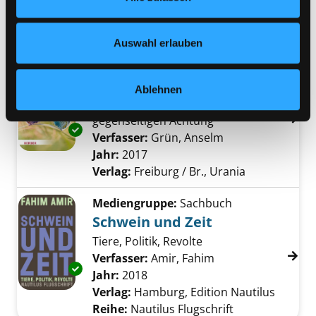
Jahr:
2020
Verlag:
Bamberg, Magellan-Verl.
Nähere Informationen finden Sie in unserer
Reihe:
Natürlich magellan
Datenschutzerklärung
und in unserem
Impressum
.
Auswahl erlauben
Mediengruppe:
Sachbuch
Wertschätzung
Ablehnen
die inspirierende Kraft der
gegenseitigen Achtung
Exemplar-Details von Wertschätzung anzeig
Verfasser:
Grün, Anselm
Suche nach dies
Jahr:
2017
Verlag:
Freiburg / Br., Urania
Mediengruppe:
Sachbuch
Schwein und Zeit
Tiere, Politik, Revolte
Verfasser:
Amir, Fahim
Suche nach diesem
Exemplar-Details von Schwein und Zeit anzei
Jahr:
2018
Verlag:
Hamburg, Edition Nautilus
Reihe:
Nautilus Flugschrift