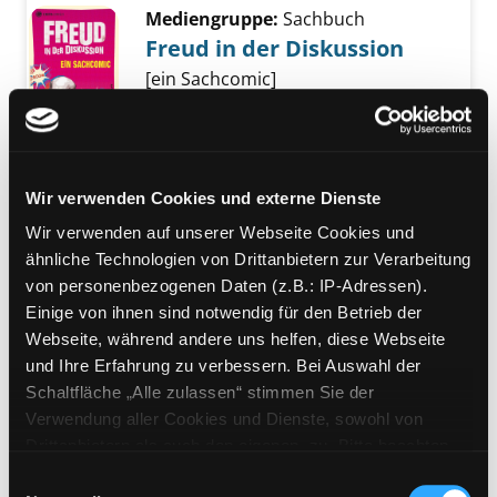
Mediengruppe:
Sachbuch
Freud in der Diskussion
[ein Sachcomic]
Exemplar-Details von Freud in der Diskussio
Verfasser:
Wilson, Stephen
Suche nach di
Jahr:
2017
Verlag:
Mülheim a. d. Ruhr, Tibia
Press
Wir verwenden Cookies und externe Dienste
Reihe:
Infocomics
Wir verwenden auf unserer Webseite Cookies und
Mediengruppe:
Belletristik
ähnliche Technologien von Drittanbietern zur Verarbeitung
Der Trafikant
von personenbezogenen Daten (z.B.: IP-Adressen).
Einige von ihnen sind notwendig für den Betrieb der
Roman ; [Taschenbuchausgabe]
Webseite, während andere uns helfen, diese Webseite
Verfasser:
Seethaler, Robert
Suche nach d
Exemplar-Details von Der Trafikant anzeigen
und Ihre Erfahrung zu verbessern. Bei Auswahl der
Jahr:
2021
Schaltfläche „Alle zulassen“ stimmen Sie der
Verlag:
Zürich, Kein u. Aber
Verwendung aller Cookies und Dienste, sowohl von
Drittanbietern als auch den eigenen, zu. Bitte beachten
Mediengruppe:
Sachbuch
Sie, dass bei Verwendung von Diensten und Setzen von
Freuds Dinge
Einwilligungsauswahl