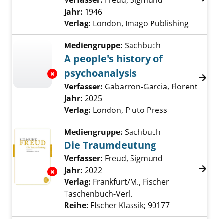
Verfasser:
Freud, Sigmund
Suche nach di
Jahr:
1946
Verlag:
London, Imago Publishing
Mediengruppe:
Sachbuch
A people's history of
psychoanalysis
Exemplar-Details von A people's history of p
Verfasser:
Gabarron-Garcia, Florent
Suche
Jahr:
2025
Verlag:
London, Pluto Press
Mediengruppe:
Sachbuch
Die Traumdeutung
Verfasser:
Freud, Sigmund
Suche nach di
Jahr:
2022
Exemplar-Details von Die Traumdeutung anz
Verlag:
Frankfurt/M., Fischer
Taschenbuch-Verl.
Reihe:
FIscher Klassik; 90177