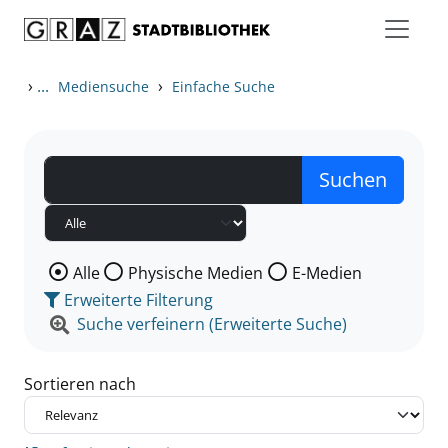
Zum Inhalt springen
Zu den Suchfiltern springen
Zur Trefferliste springen
›
...
›
Mediensuche
Einfache Suche
Wählen Sie die Medienart nach der Sie suchen wollen
Alle
Physische Medien
E-Medien
Erweiterte Filterung
Suche verfeinern (Erweiterte Suche)
Sortieren nach