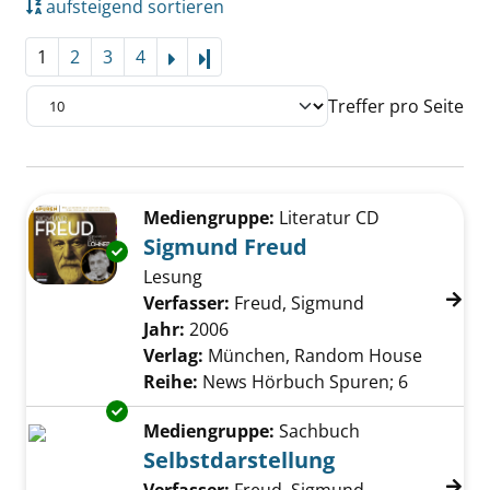
aufsteigend sortieren
1
2
3
4
Letzte Seite
Treffer pro Seite
Suchergebnis
Zu den Suchfiltern springen
Mediengruppe:
Literatur CD
Sigmund Freud
Exemplar-Details von Sigmund Freud anzeig
Lesung
Verfasser:
Freud, Sigmund
Suche nach di
Jahr:
2006
Verlag:
München, Random House
Reihe:
News Hörbuch Spuren; 6
Exemplar-Details von Selbstdarstellung anze
Mediengruppe:
Sachbuch
Selbstdarstellung