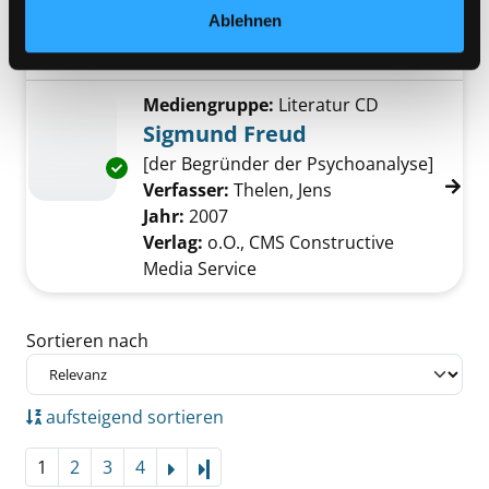
Jahr:
2018
Ablehnen
Verlag:
Reinbek b. Hamburg,
Rowohlt
Mediengruppe:
Literatur CD
Sigmund Freud
[der Begründer der Psychoanalyse]
Exemplar-Details von Sigmund Freud anzeig
Verfasser:
Thelen, Jens
Suche nach diesem
Jahr:
2007
Verlag:
o.O., CMS Constructive
Media Service
Zu den Suchfiltern springen
Sortieren nach
aufsteigend sortieren
1
2
3
4
Letzte Seite