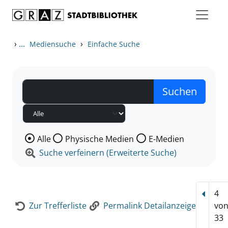
Zum Inhalt springen
Zur Detailanzeige springen
›
...
›
Mediensuche
Einfache Suche
Wählen Sie die Medienart nach der Sie suchen wollen
Alle
Physische Medien
E-Medien
Suche verfeinern (Erweiterte Suche)
4
Vorhe
Zur Trefferliste
Permalink Detailanzeige
vo
33