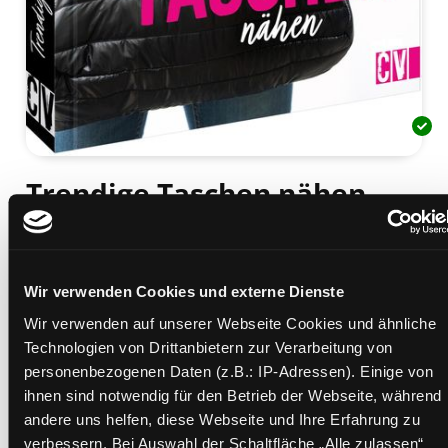
Trendige Taschen nähen
einfache Formen für Anfänger
Mediengruppe:
Sachbuch
Verfasser:
Suche nach diesem Verfasser
Benz, Stefanie (Verfasser)
Wir verwenden Cookies und externe Dienste
Beschreibung ein-/ausblenden
Wir verwenden auf unserer Webseite Cookies und ähnliche
Technologien von Drittanbietern zur Verarbeitung von
Mehr Informationen ein-/ausblenden
personenbezogenen Daten (z.B.: IP-Adressen). Einige von
ihnen sind notwendig für den Betrieb der Webseite, während
andere uns helfen, diese Webseite und Ihre Erfahrung zu
verbessern. Bei Auswahl der Schaltfläche „Alle zulassen“