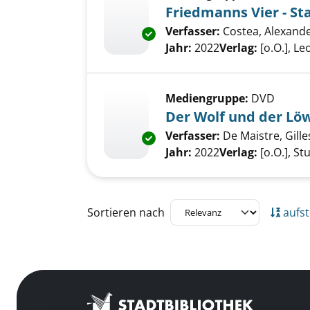
Friedmanns Vier - Sta
Verfasser:
Costea, Alexande
Exemplar-Details von Friedmann
Jahr:
2022
Verlag:
[o.O.], Le
Mediengruppe:
DVD
Der Wolf und der Lö
Verfasser:
De Maistre, Gille
Exemplar-Details von Der Wolf
Jahr:
2022
Verlag:
[o.O.], S
Zu den Suchfiltern springen
Sortieren nach
aufst