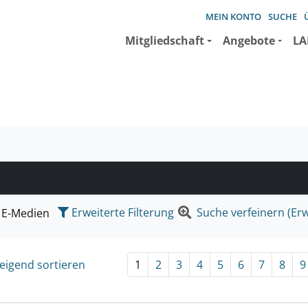
MEIN KONTO
SUCHE
Mitgliedschaft
Angebote
LA
e suchen wollen.
Erweiterte Filterung
Suche verfeinern (Erw
E-Medien
eigend sortieren
1
2
3
4
5
6
7
8
9