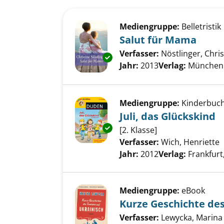
Suchergebnis
Zu den Suchfiltern springen
Mediengruppe:
Belletristik
Salut für Mama
Verfasser:
Nöstlinger, Chris
Exemplar-Details von Salut fü
Jahr:
2013
Verlag:
München 
Mediengruppe:
Kinderbuc
Juli, das Glückskind
Exemplar-Details von Juli, das
[2. Klasse]
Verfasser:
Wich, Henriette
S
Jahr:
2012
Verlag:
Frankfurt
Mediengruppe:
eBook
Kurze Geschichte des
Verfasser:
Lewycka, Marina