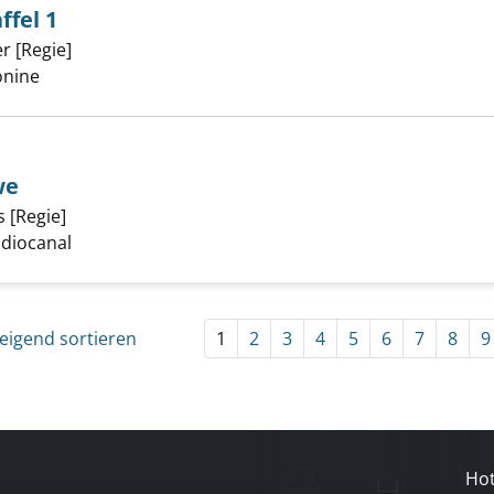
ffel 1
r [Regie]
Suche nach diesem Verfasser
s Vier - Staffel 1 anzeigen
onine
we
s [Regie]
Suche nach diesem Verfasser
 und der Löwe anzeigen
tudiocanal
eigend sortieren
1
2
3
4
5
6
7
8
9
Hot