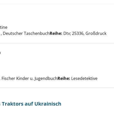
tine
Suche nach diesem Verfasser
r Mama anzeigen
, Deutscher Taschenbuch
Reihe:
Dtv; 25336, Großdruck
h
 Glückskind anzeigen
uche nach diesem Verfasser
, Fischer Kinder u. Jugendbuch
Reihe:
Lesedetektive
 Traktors auf Ukrainisch
Suche nach diesem Verfasser