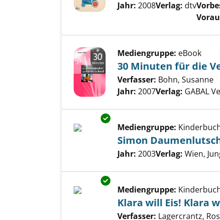
Jahr:
2008
Verlag:
dtv
Vorbes
Voraus
Mediengruppe:
eBook
30 Minuten für die V
Verfasser:
Bohn, Susanne
S
Jahr:
2007
Verlag:
GABAL Ve
Exemplar-Details von Simon D
Mediengruppe:
Kinderbuc
Simon Daumenlutsch
Suche nach diesem Verfass
Jahr:
2003
Verlag:
Wien, Ju
Exemplar-Details von Klara will E
Mediengruppe:
Kinderbuc
Klara will Eis! Klara w
Verfasser:
Lagercrantz, Ro