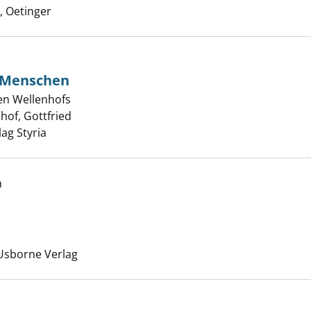
 Oetinger
r Menschen
en Wellenhofs
ern sind nur Menschen anzeigen
of, Gottfried
Suche nach diesem Verfasser
lag Styria
h
anzeigen
uche nach diesem Verfasser
Usborne Verlag