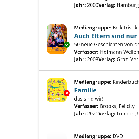
Jahr:
2000
Verlag:
Hamburg,
Mediengruppe:
Belletristik
Auch Eltern sind nu
50 neue Geschichten von d
Exemplar-Details von Auch Elt
Verfasser:
Hofmann-Wellenh
Jahr:
2008
Verlag:
Graz, Ver
Mediengruppe:
Kinderbuc
Familie
Exemplar-Details von Familie 
das sind wir!
Verfasser:
Brooks, Felicity
S
Jahr:
2021
Verlag:
London, 
Mediengruppe:
DVD