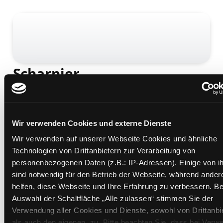
Scharnier
Mediengruppe:
Belletristik
Übergeordnetes Werk:
Nach dem Krieg / Swift,
Graham
Wir verwenden Cookies und externe Dienste
Mehr Informationen ein-/ausblenden
Wir verwenden auf unserer Webseite Cookies und ähnliche
Technologien von Drittanbietern zur Verarbeitung von
personenbezogenen Daten (z.B.: IP-Adressen). Einige von i
Medium auf die Postliste setzen
sind notwendig für den Betrieb der Webseite, während ander
helfen, diese Webseite und Ihre Erfahrung zu verbessern. Be
Auswahl der Schaltfläche „Alle zulassen“ stimmen Sie der
Verwendung aller Cookies und Dienste, sowohl von Drittanbi
als auch den eigenen, zu. Bitte beachten Sie, dass bei Ver