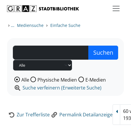
Zum Inhalt springen
Zur Detailanzeige springen
›
...
›
Mediensuche
Einfache Suche
Wählen Sie die Medienart nach der Sie suchen wollen
Alle
Physische Medien
E-Medien
Suche verfeinern (Erweiterte Suche)
60 
Vorhe
Zur Trefferliste
Permalink Detailanzeige
193