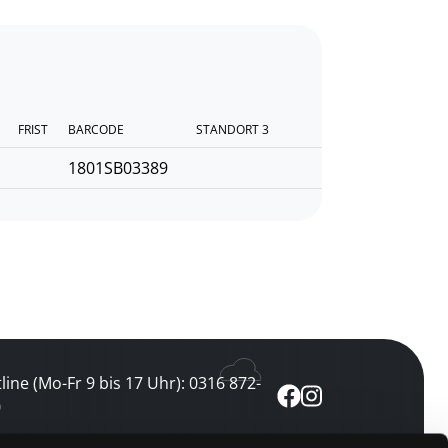
FRIST
BARCODE
STANDORT 3
1801SB03389
line (Mo-Fr 9 bis 17 Uhr): 0316 872-
0