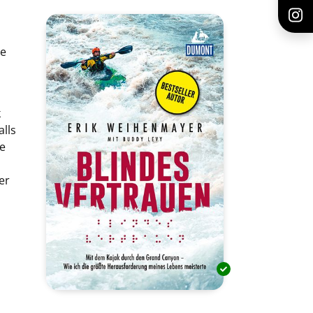
te
k
lls
te
er