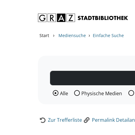
Zum Inhalt springen
Zur Detailanzeige springen
›
›
Start
Mediensuche
Einfache Suche
Wählen Sie die Medienart nach der Si
Alle
Physische Medien
Zur Trefferliste
Permalink Detailan