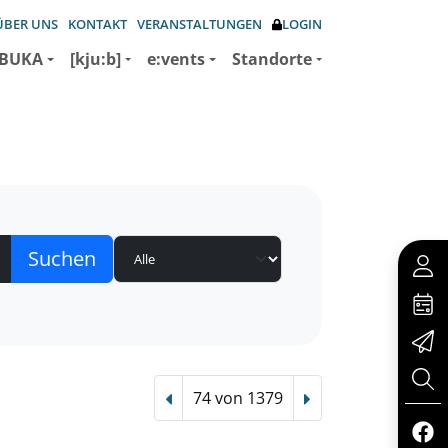
ÜBER UNS
KONTAKT
VERANSTALTUNGEN
LOGIN
BUKA
[kju:b]
e:vents
Standorte
74 von 1379
Vorheriger Treffer
Nächster Treffer