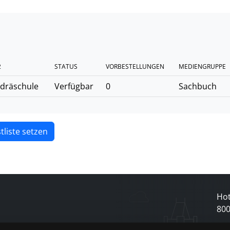
2
STATUS
VORBESTELLUNGEN
MEDIENGRUPPE
dräschule
Verfügbar
0
Sachbuch
tliste setzen
Hot
80