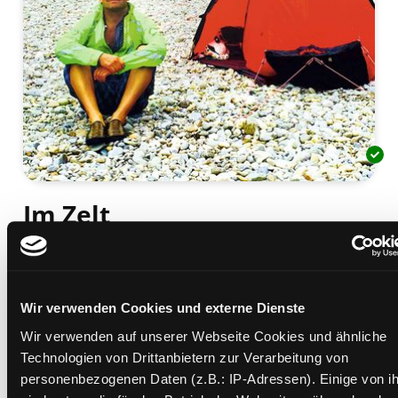
Im Zelt
von einem, der auszog, um draußen zu schlafen
Mediengruppe:
Sachbuch
Verfasser:
Suche nach diesem Verfasser
Boning, Wigald
Wir verwenden Cookies und externe Dienste
Beschreibung ein-/ausblenden
Wir verwenden auf unserer Webseite Cookies und ähnliche
Technologien von Drittanbietern zur Verarbeitung von
Mehr Informationen ein-/ausblenden
personenbezogenen Daten (z.B.: IP-Adressen). Einige von i