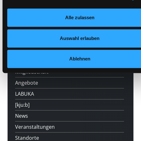
Nähere Informationen finden Sie in unserer
Datenschutzerklärung
und in unserem
Impressum
.
Alle zulassen
Auswahl erlauben
Hotline (Mo-Fr 9 bis 17 Uhr): 0316 872-
800
Ablehnen
Mitgliedschaft
Angebote
LABUKA
[kju:b]
News
Veranstaltungen
Standorte