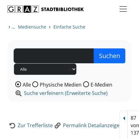
Zum Inhalt springen
Zur Detailanzeige springen
›
...
›
Mediensuche
Einfache Suche
Wählen Sie die Medienart nach der Sie suchen wollen
Alle
Physische Medien
E-Medien
Suche verfeinern (Erweiterte Suche)
87
Vorhe
Zur Trefferliste
Permalink Detailanzeige
vo
137